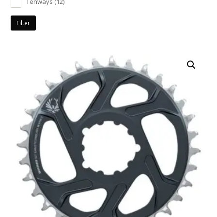
Tenways
(12)
Filter