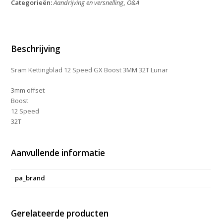
Categorieën:
Aandrijving en versnelling
,
O&A
GX
Boost
3MM
32T
Lunar
Beschrijving
aantal
Sram Kettingblad 12 Speed GX Boost 3MM 32T Lunar
3mm offset
Boost
12 Speed
32T
Aanvullende informatie
pa_brand
Gerelateerde producten