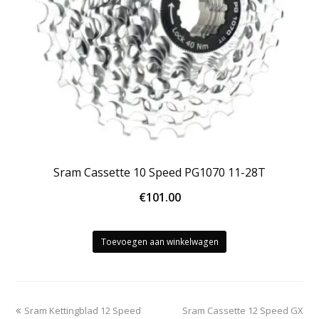
Sram Cassette 10 Speed PG1070 11-28T
€
101.00
Toevoegen aan winkelwagen
previous
next
Sram Kettingblad 12 Speed
Sram Cassette 12 Speed GX