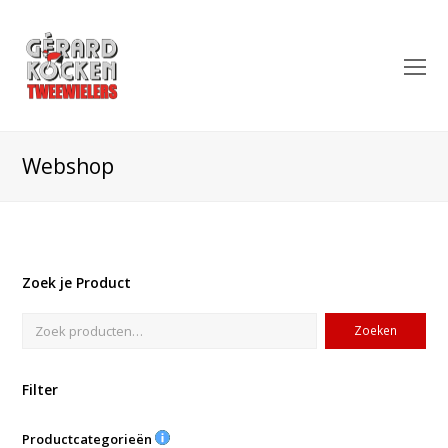
O
Mo
M
Webshop
Zoek je Product
Zoeken
Filter
Productcategorieën