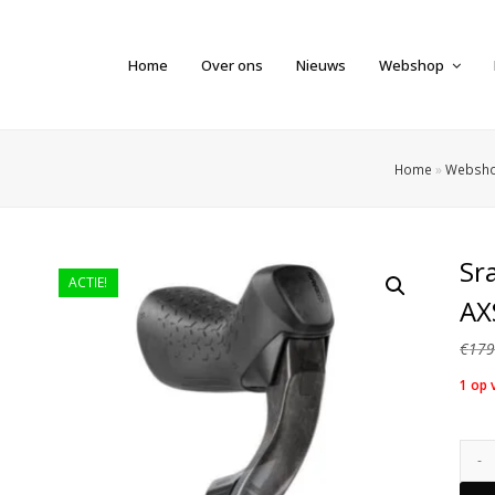
Home
Over ons
Nieuws
Webshop
Home
»
Websh
Sr
ACTIE!
AX
€
179
1 op 