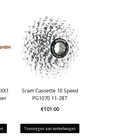
 XX1
Sram Cassette 10 Speed
per
PG1070 11-28T
€
101.00
kelijke
idige
js
en
Toevoegen aan winkelwagen