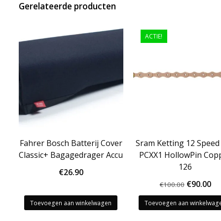
Gerelateerde producten
ACTIE!
Fahrer Bosch Batterij Cover
Sram Ketting 12 Speed
Classic+ Bagagedrager Accu
PCXX1 HollowPin Cop
126
€
26.90
Oorspron
Hu
€
90.00
€
100.00
prijs
pri
Toevoegen aan winkelwagen
Toevoegen aan winkelwag
was:
is: