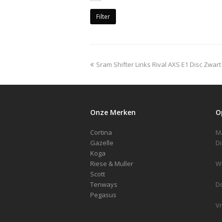
Filter
previous
Sram Shifter Links Rival AXS E1 Disc Zwart
post:
Onze Merken
O
Cortina
Gazelle
Koga
Riese & Muller
Scott
Tenways
D
Pegasus