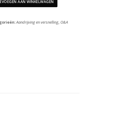
Rechts
EVOEGEN AAN WINKELWAGEN
Rival
AXS
E1
gorieën:
Aandrijving en versnelling
,
O&A
Disc
Zwart
aantal