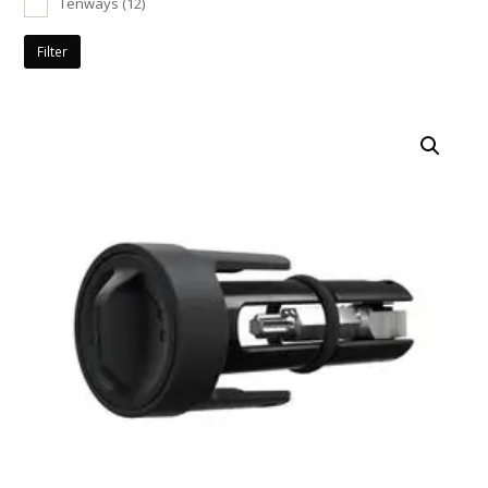
Tenways
(12)
Filter