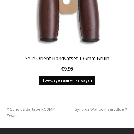
Selle Orient Handvatset 135mm Bruin
€
9.95
Toevoegen aan winkelwagen
previous
next
Syncros Bartape RC 3MM
Syncros Wahoo Insert Blue
post:
post:
Zwart