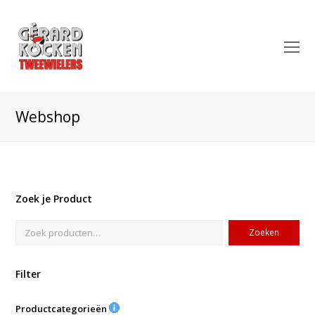
O
Mo
M
Webshop
Zoek je Product
Zoeken
Filter
Productcategorieën