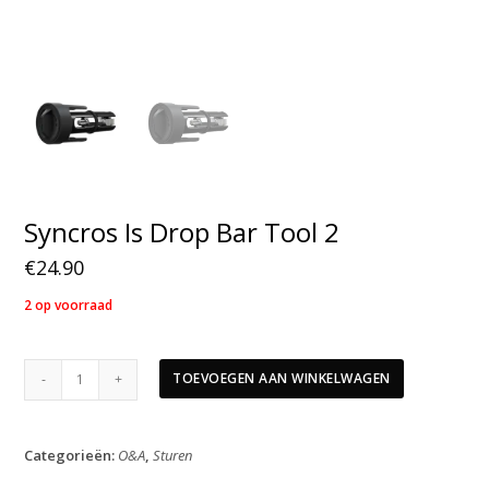
Syncros Is Drop Bar Tool 2
€
24.90
2 op voorraad
Syncros
TOEVOEGEN AAN WINKELWAGEN
Is
Drop
Bar
Categorieën:
O&A
,
Sturen
Tool
2