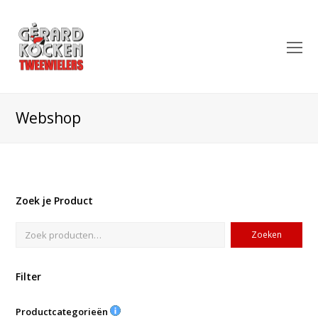
O
Mo
M
Webshop
Zoek je Product
Zoeken
Filter
Productcategorieën