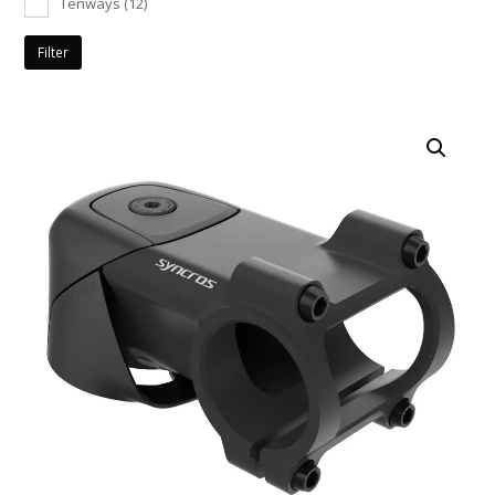
Tenways
(12)
Filter