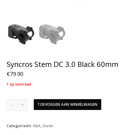
Syncros Stem DC 3.0 Black 60mm
€
79.90
1 op voorraad
Syncros
TOEVOEGEN AAN WINKELWAGEN
Stem
DC
3.0
Categorieën:
O&A
,
Sturen
Black
60mm