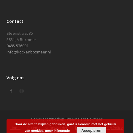
Contact
Steenstraat 35
5831 JA Boxmeer
0485-576091
info@kockenboxmeer.nl
Volg ons
Facebook
Instagram
Copyright @Kocken Tweewielers Boxmeer
Door de site te blijven gebruiken, gaat u akkoord met het gebruik
Home
Algemene voorwaarden
Disclaimer
Privacy Policy
Accepteren
van cookies.
meer informatie