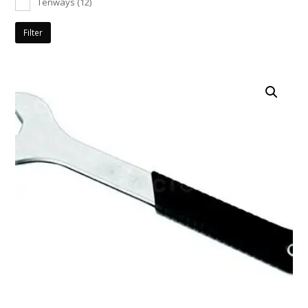
Tenways
(12)
Filter