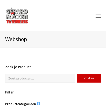
O
Mo
M
Webshop
Zoek je Product
Zoeken
Filter
Productcategorieën