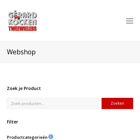
O
Mo
M
Webshop
Zoek je Product
Zoeken
Filter
Productcategorieën