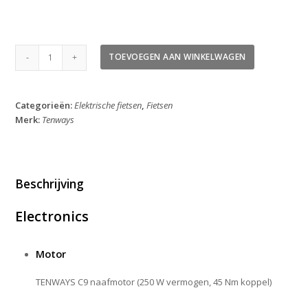
Tenways
TOEVOEGEN AAN WINKELWAGEN
CGO009
New
Edition
Categorieën:
Elektrische fietsen
,
Fietsen
2026
Merk:
Tenways
aantal
Beschrijving
Electronics
Motor
TENWAYS C9 naafmotor (250 W vermogen, 45 Nm koppel)