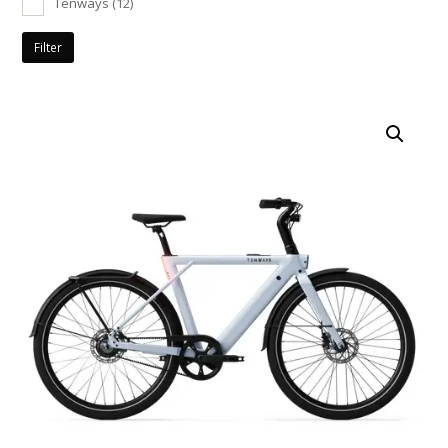
Tenways
(12)
Filter