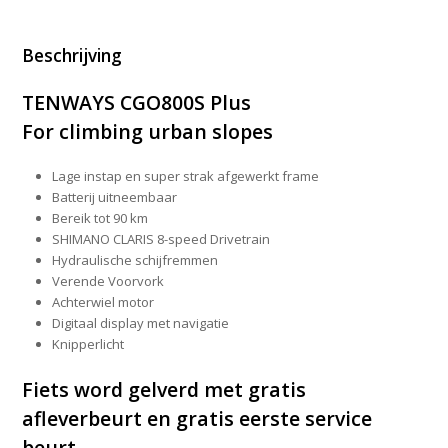
Beschrijving
TENWAYS CGO
800S Plus
For climbing urban slopes
Lage instap en super strak afgewerkt frame
Batterij uitneembaar
Bereik tot 90 km
SHIMANO CLARIS 8-speed Drivetrain
Hydraulische schijfremmen
Verende Voorvork
Achterwiel motor
Digitaal display met navigatie
Knipperlicht
Fiets word gelverd met gratis
afleverbeurt en gratis eerste service
beurt.