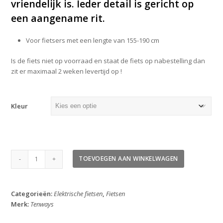
vriendelijk is. Ieder detail is gericht op
een aangename rit.
Voor fietsers met een lengte van 155-190 cm
Is de fiets niet op voorraad en staat de fiets op nabestelling dan
zit er maximaal 2 weken levertijd op !
Kleur
Tenways
TOEVOEGEN AAN WINKELWAGEN
CGO800S
Plus
2026
Categorieën:
Elektrische fietsen
,
Fietsen
aantal
Merk:
Tenways