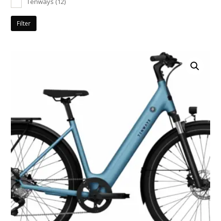
Tenways
(12)
Filter