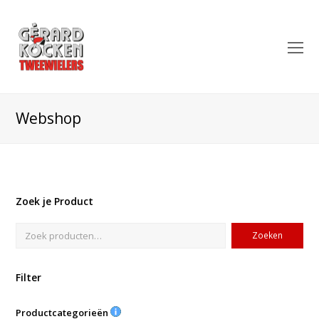
O
Mo
M
Webshop
Zoek je Product
Zoeken
Filter
Productcategorieën