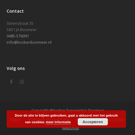
Contact
Steenstraat 35
5831 JA Boxmeer
0485-576091
info@kockenboxmeer.nl
Volg ons
Facebook
Instagram
Copyright @Kocken Tweewielers Boxmeer
Door de site te blijven gebruiken, gaat u akkoord met het gebruik
Home
Algemene voorwaarden
Disclaimer
Privacy Policy
Accepteren
van cookies.
meer informatie
Webshop