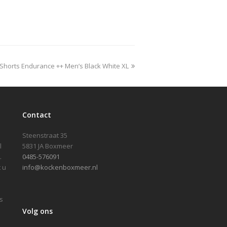
.50.
€64.95.
€49.50.
 Shorts Endurance ++ Men’s Black White XL
Contact
Steenstraat 35
l
5831 JA Boxmeer
.
0485-576091
 u
info@kockenboxmeer.nl
s
Volg ons