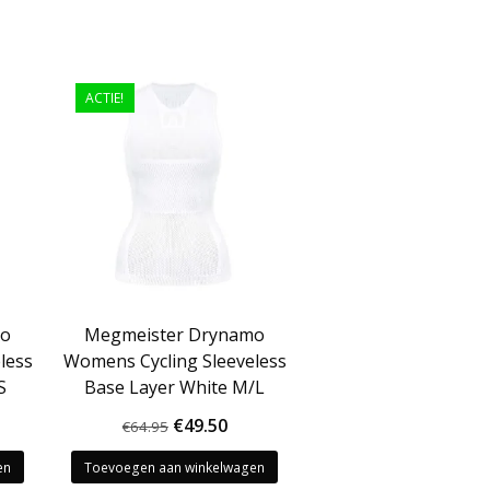
ACTIE!
mo
Megmeister Drynamo
less
Womens Cycling Sleeveless
S
Base Layer White M/L
kelijke
idige
Oorspronkelijke
Huidige
€
49.50
€
64.95
js
prijs
prijs
en
Toevoegen aan winkelwagen
was:
is: