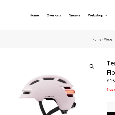
Home
Over ons
Nieuws
Webshop
Home
»
Websh
Te
Fl
€
15
1 op 