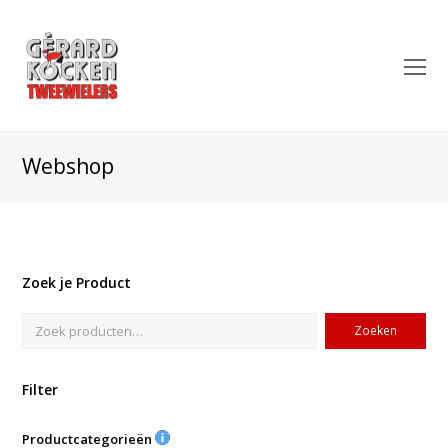
O
Mo
M
Webshop
Zoek je Product
Zoeken
Filter
Productcategorieën