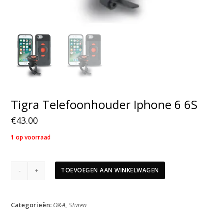
Tigra Telefoonhouder Iphone 6 6S
€
43.00
1 op voorraad
Tigra
TOEVOEGEN AAN WINKELWAGEN
Telefoonhouder
Iphone
6
Categorieën:
O&A
,
Sturen
6S
aantal