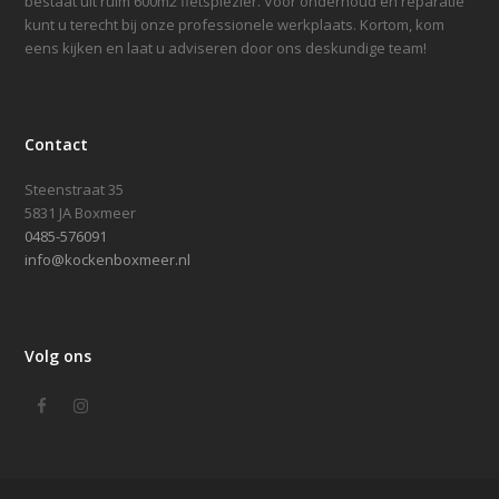
bestaat uit ruim 600m2 fietsplezier. Voor onderhoud en reparatie
kunt u terecht bij onze professionele werkplaats. Kortom, kom
eens kijken en laat u adviseren door ons deskundige team!
Contact
Steenstraat 35
5831 JA Boxmeer
0485-576091
info@kockenboxmeer.nl
Volg ons
Facebook
Instagram