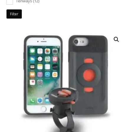
Tenways
(12)
Filter