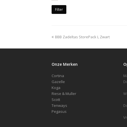
Filter
previous
BBB Zadeltas StorePack L Zwart
post:
Onze Merken
O
Cortina
Gazelle
Koga
Riese & Muller
Scott
Tenways
D
Pegasus