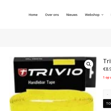
Home
Over ons
Nieuws
Webshop
Tr
€
8.
1 op 
TO