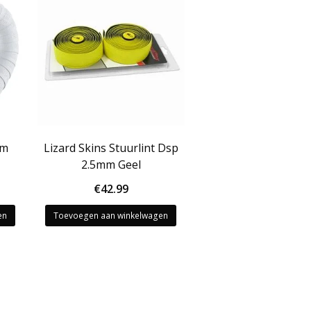
am
Lizard Skins Stuurlint Dsp
2.5mm Geel
€
42.99
en
Toevoegen aan winkelwagen