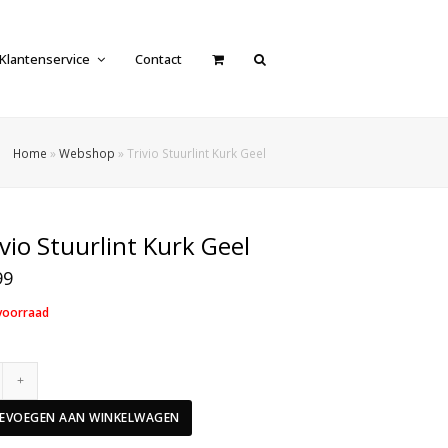
Klantenservice
Contact
Home
»
Webshop
»
Trivio Stuurlint Kurk Geel
ivio Stuurlint Kurk Geel
99
voorraad
Trivio
Stuurlint
Kurk
EVOEGEN AAN WINKELWAGEN
Geel