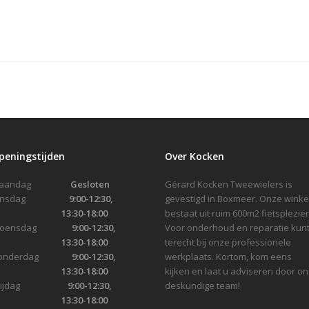
peningstijden
Over Kocken
Maandag
Gesloten
Gérard Kocken Tweewielers is
Dinsdag
9:00-12:30,
gevestigd in Boxmeer. Onze winke
13:30-18:00
bestaat uit ruim 600m2 fietsplezier
Woensdag
9:00-12:30,
Voor onderhoud en reparatie kunt
13:30-18:00
terecht bij onze professionele
onderdag
9:00-12:30,
werkplaats. Kortom, kom eens
13:30-18:00
kijken en laat u adviseren door on
Vrijdag
9:00-12:30,
deskundige team!
13:30-18:00