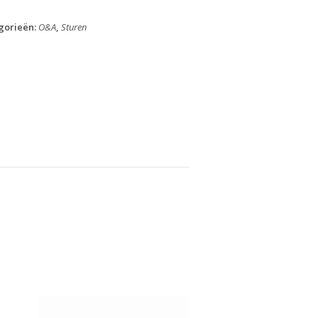
aantal
gorieën:
O&A
,
Sturen