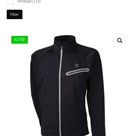
Tenways
(12)
Filter
ACTIE!