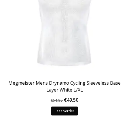
Megmeister Mens Drynamo Cycling Sleeveless Base
Layer White L/XL
Oorspronkelijke
Huidige
€
49.50
€
64.95
prijs
prijs
Lees verder
was:
is:
€64.95.
€49.50.