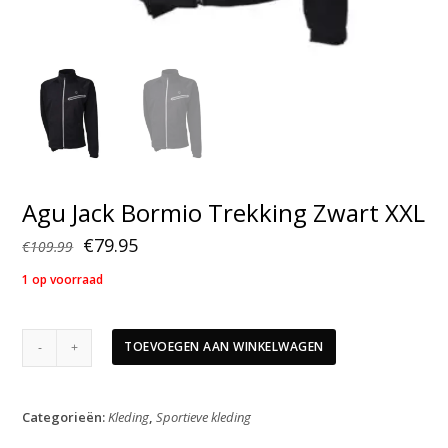
Agu Jack Bormio Trekking Zwart XXL
Oorspronkelijke
Huidige
€
79.95
€
109.99
prijs
prijs
1 op voorraad
was:
is:
€109.99.
€79.95.
Agu
TOEVOEGEN AAN WINKELWAGEN
Jack
Bormio
Trekking
Categorieën:
Kleding
,
Sportieve kleding
Zwart
XXL