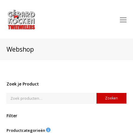
O
Mo
M
Webshop
Zoek je Product
Zoeken
Filter
Productcategorieën