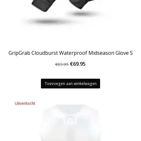
GripGrab Cloudburst Waterproof Midseason Glove S
Oorspronkelijke
Huidige
€
69.95
€
83.95
prijs
prijs
was:
is:
Toevoegen aan winkelwagen
€83.95.
€69.95.
Uitverkocht