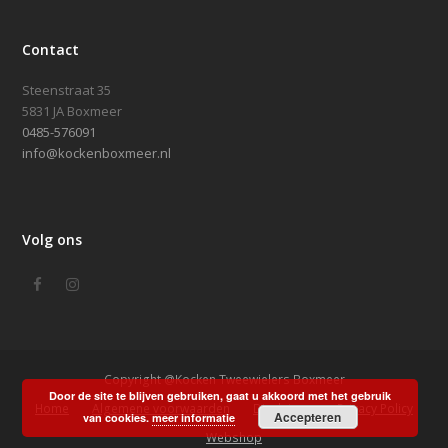
Contact
Steenstraat 35
5831 JA Boxmeer
0485-576091
info@kockenboxmeer.nl
Volg ons
Facebook
Instagram
Copyright @Kocken Tweewielers Boxmeer
Door de site te blijven gebruiken, gaat u akkoord met het gebruik
Home
Algemene voorwaarden
Disclaimer
Privacy Policy
Accepteren
van cookies.
meer informatie
Webshop