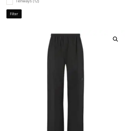
Tenways
(12)
Filter