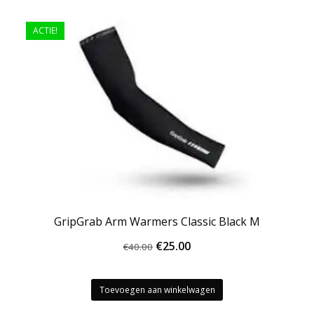
ACTIE!
GripGrab Arm Warmers Classic Black M
Oorspronkelijke
Huidige
€
25.00
€
40.00
prijs
prijs
was:
is:
Toevoegen aan winkelwagen
€40.00.
€25.00.