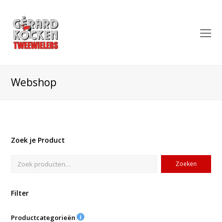
O
Mo
M
Webshop
Zoek je Product
Zoeken
Filter
Productcategorieën