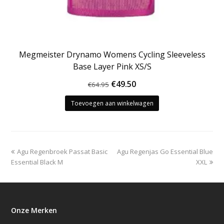
Megmeister Drynamo Womens Cycling Sleeveless
Base Layer Pink XS/S
Oorspronkelijke
Huidige
€
49.50
€
64.95
prijs
prijs
Toevoegen aan winkelwagen
was:
is:
€64.95.
€49.50.
previous
next
Agu Regenbroek Passat Basic
Agu Regenjas Go Essential Blue
post:
post:
Essential Black M
XXL
Onze Merken