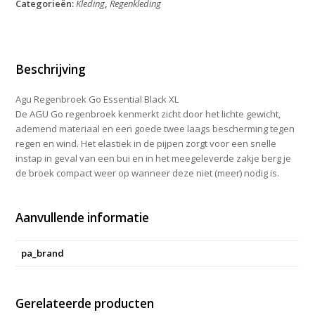
Categorieën:
Kleding
,
Regenkleding
Black
XL
aantal
Beschrijving
Agu Regenbroek Go Essential Black XL
De AGU Go regenbroek kenmerkt zicht door het lichte gewicht,
ademend materiaal en een goede twee laags bescherming tegen
regen en wind. Het elastiek in de pijpen zorgt voor een snelle
instap in geval van een bui en in het meegeleverde zakje berg je
de broek compact weer op wanneer deze niet (meer) nodig is.
Aanvullende informatie
pa_brand
Gerelateerde producten