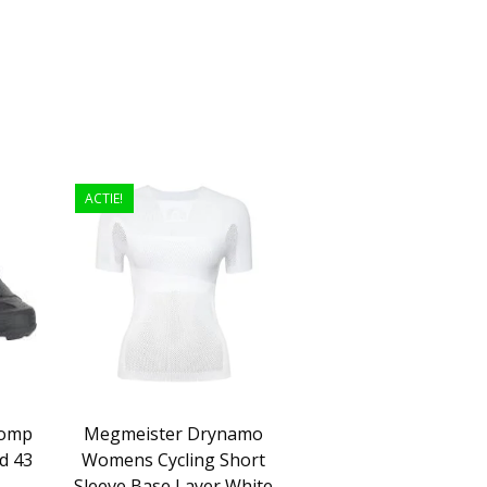
ACTIE!
Comp
Megmeister Drynamo
d 43
Womens Cycling Short
Sleeve Base Layer White