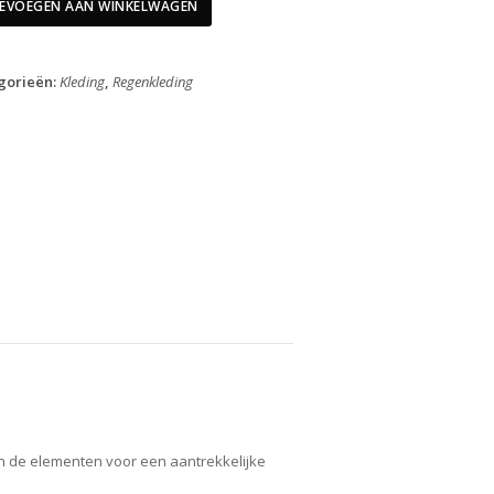
Go
EVOEGEN AAN WINKELWAGEN
Essential
Blue
XXL
gorieën:
Kleding
,
Regenkleding
aantal
n de elementen voor een aantrekkelijke