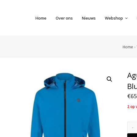
Home
Over ons
Nieuws
Webshop
Home
»
Ag
Bl
€
65
2 op 