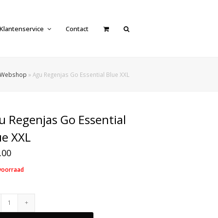
Klantenservice
Contact
Webshop
»
Agu Regenjas Go Essential Blue XXL
u Regenjas Go Essential
ue XXL
.00
voorraad
Agu
Regenjas