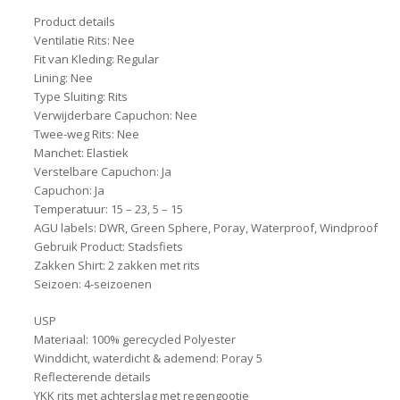
Product details
Ventilatie Rits: Nee
Fit van Kleding: Regular
Lining: Nee
Type Sluiting: Rits
Verwijderbare Capuchon: Nee
Twee-weg Rits: Nee
Manchet: Elastiek
Verstelbare Capuchon: Ja
Capuchon: Ja
Temperatuur: 15 – 23, 5 – 15
AGU labels: DWR, Green Sphere, Poray, Waterproof, Windproof
Gebruik Product: Stadsfiets
Zakken Shirt: 2 zakken met rits
Seizoen: 4-seizoenen
USP
Materiaal: 100% gerecycled Polyester
Winddicht, waterdicht & ademend: Poray 5
Reflecterende details
YKK rits met achterslag met regengootje