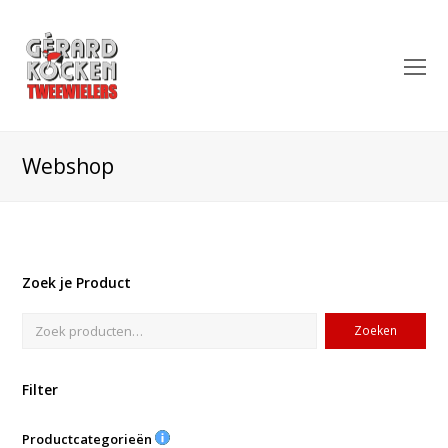
O
Mo
M
Webshop
Zoek je Product
Zoeken
Filter
Productcategorieën