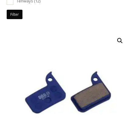
Tenways
(12)
Filter