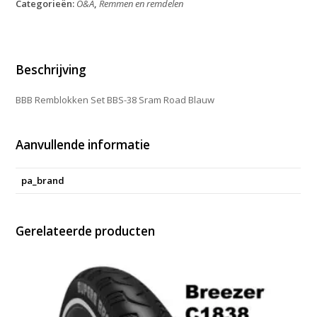
Categorieën:
O&A
,
Remmen en remdelen
38
Sram
Road
Blauw
aantal
Beschrijving
BBB Remblokken Set BBS-38 Sram Road Blauw
Aanvullende informatie
pa_brand
Gerelateerde producten