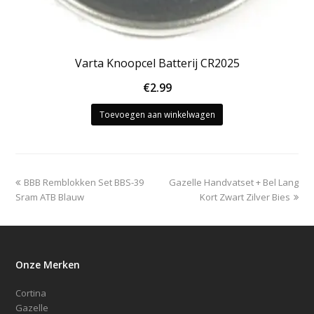
Varta Knoopcel Batterij CR2025
€
2.99
Toevoegen aan winkelwagen
previous
next
BBB Remblokken Set BBS-39
Gazelle Handvatset + Bel Lang
post:
post:
Sram ATB Blauw
Kort Zwart Zilver Bies
Onze Merken
Cortina
Gazelle