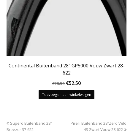
Continental Buitenband 28″ GP5000 Vouw Zwart 28-
622
Oorspronkelijke
Huidige
€
52.50
€
78.50
prijs
prijs
Toevoegen aan winkelwagen
was:
is:
€78.50.
€52.50.
previous
next
Supero Buitenband 28″
Pirelli Buitenband 28″Zero Velo
post:
post:
Breezer 37-622
4S Zwart Vouw 28-622