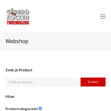
O
Mo
M
Webshop
Zoek je Product
Zoeken
Filter
Productcategorieën