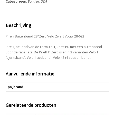
Categorieën:
Banden
,
O&A
Zwart
Vouw
28-
622
aantal
Beschrijving
Pirelli Buitenband 28"Zero Velo Zwart Vouw 28-622
Pirelli, bekend van de Formule 1, komt nu met een buitenband
voor de racefiets. De Pirelli P Zero is er in 3 varianten Velo TT
(tijdritsband), Velo (raceband), Velo 4S (4 season band).
Aanvullende informatie
pa_brand
Gerelateerde producten