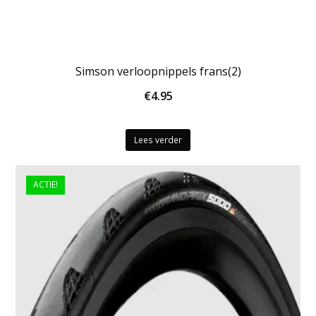
Simson verloopnippels frans(2)
€
4.95
Lees verder
ACTIE!