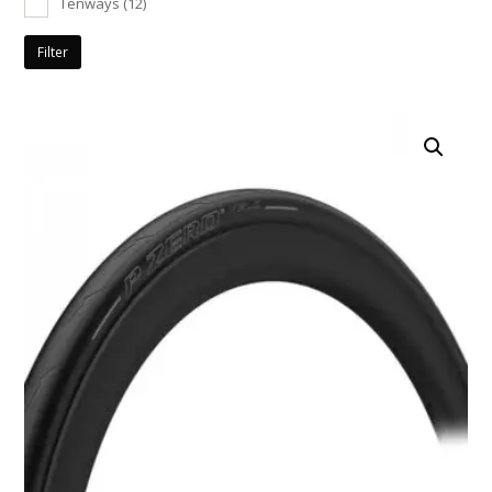
Tenways
(12)
Filter