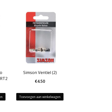
do
Simson Ventiel (2)
ART2
€
4.50
en
Toevoegen aan winkelwagen