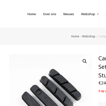
Home
Over ons
Nieuws
Webshop
Home
»
Webshop
»
Campa
Ca
Se
St
€
24
3 op 