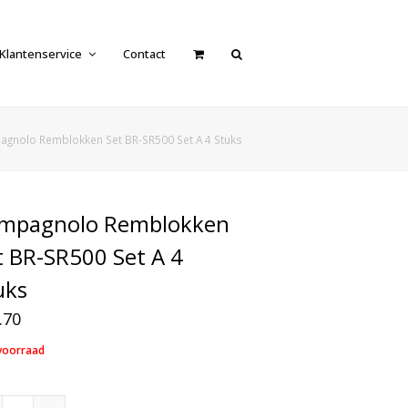
Klantenservice
Contact
gnolo Remblokken Set BR-SR500 Set A 4 Stuks
mpagnolo Remblokken
t BR-SR500 Set A 4
uks
.70
voorraad
Campagnolo