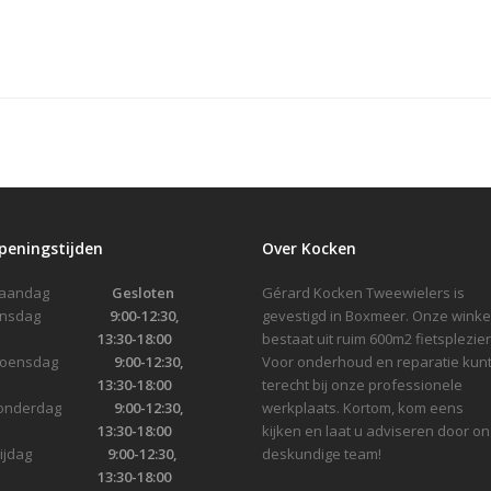
peningstijden
Over Kocken
Maandag
Gesloten
Gérard Kocken Tweewielers is
Dinsdag
9:00-12:30,
gevestigd in Boxmeer. Onze winke
13:30-18:00
bestaat uit ruim 600m2 fietsplezier
Woensdag
9:00-12:30,
Voor onderhoud en reparatie kunt
13:30-18:00
terecht bij onze professionele
onderdag
9:00-12:30,
werkplaats. Kortom, kom eens
13:30-18:00
kijken en laat u adviseren door on
Vrijdag
9:00-12:30,
deskundige team!
13:30-18:00