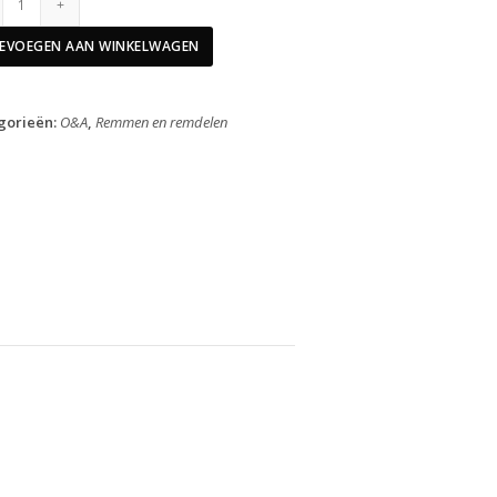
Remblokken
Set
EVOEGEN AAN WINKELWAGEN
BR-
SR500
Set
gorieën:
O&A
,
Remmen en remdelen
A
4
Stuks
aantal