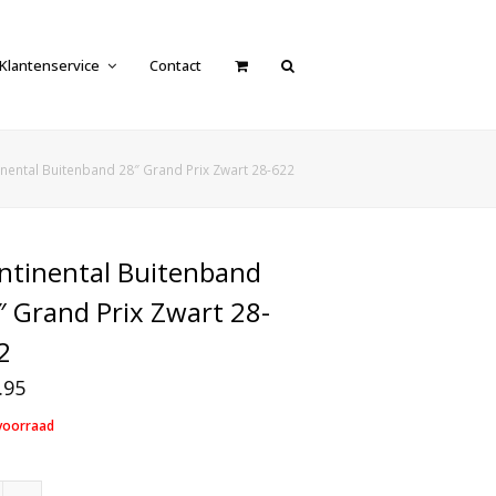
Klantenservice
Contact
nental Buitenband 28″ Grand Prix Zwart 28-622
ntinental Buitenband
″ Grand Prix Zwart 28-
2
.95
voorraad
Continental