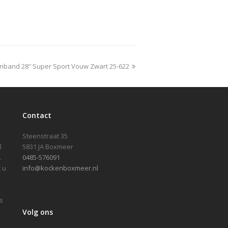
enband 28″ Super Sport Vouw Zwart 25-622
Contact
Steenstraat 35
l
5831 JA Boxmeer
.
0485-576091
 u
info@kockenboxmeer.nl
s
Volg ons