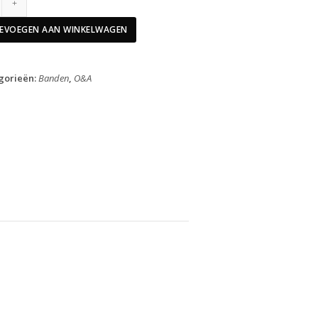
Buitenband
28"
EVOEGEN AAN WINKELWAGEN
Grand
Prix
Zwart
gorieën:
Banden
,
O&A
28-
622
aantal