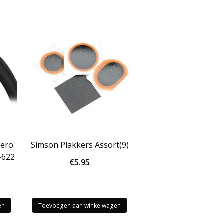
Zero
Simson Plakkers Assort(9)
-622
€
5.95
en
Toevoegen aan winkelwagen