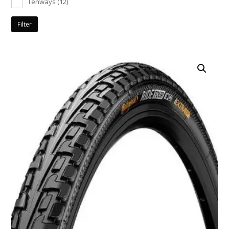
Tenways
(12)
Filter