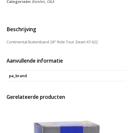
Categorieën:
Banden
,
O&A
Tour
Zwart
47-
622
aantal
Beschrijving
Continental Buitenband 28" Ride Tour Zwart 47-622
Aanvullende informatie
pa_brand
Gerelateerde producten