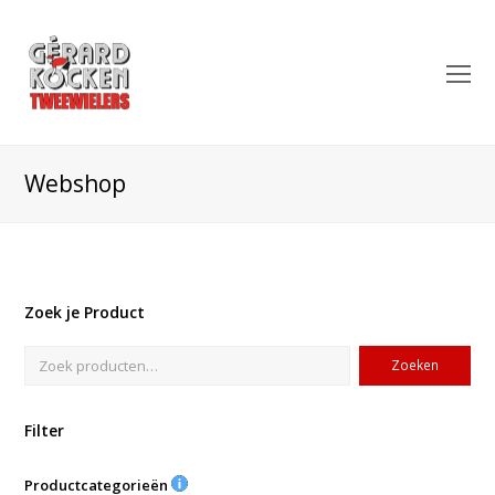
O
Mo
M
Webshop
Zoek je Product
Zoeken
Filter
Productcategorieën