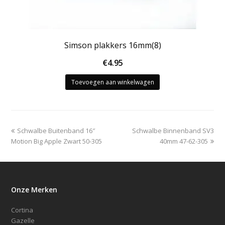
Simson plakkers 16mm(8)
€
4.95
Toevoegen aan winkelwagen
previous
next
Schwalbe Buitenband 16″
Schwalbe Binnenband SV3
post:
post:
Motion Big Apple Zwart 50-305
40mm 47-62-305
Onze Merken
Cortina
Gazelle