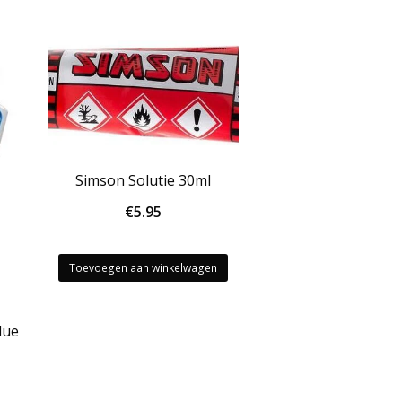
Simson Solutie 30ml
€
5.95
Toevoegen aan winkelwagen
lue