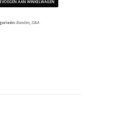
SV3
EVOEGEN AAN WINKELWAGEN
40mm
47-
62-
gorieën:
Banden
,
O&A
305
aantal