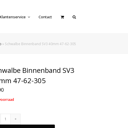
Klantenservice
Contact
p
»
Schwalbe Binnenband SV3 40mm 47-62-305
hwalbe Binnenband SV3
mm 47-62-305
90
voorraad
Schwalbe
Binnenband