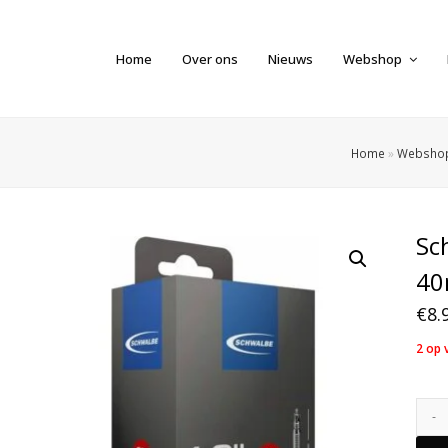
Home
Over ons
Nieuws
Webshop
Home
»
Websho
Sc
40
€
8.
2 op 