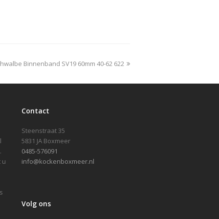
ext
hwalbe Binnenband SV19 60mm 40-62 622
ost:
Contact
Steenstraat 35
l
5831 JA Boxmeer
.
0485-576091
 u
info@kockenboxmeer.nl
s
Volg ons