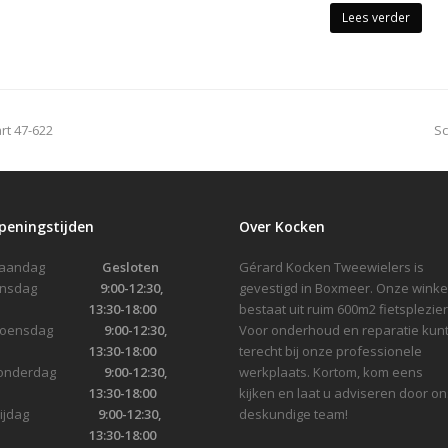
Lees verder
n
rt 47-622
Sc
p
peningstijden
Over Kocken
Maandag
Gesloten
Gérard Kocken Tweewielers is
Dinsdag
9:00-12:30,
gevestigd in Boxmeer. Onze winke
13:30-18:00
bestaat uit ruim 600m2 fietsplezier
Woensdag
9:00-12:30,
Voor onderhoud en reparatie kunt
13:30-18:00
terecht bij onze professionele
onderdag
9:00-12:30,
werkplaats. Kortom, kom eens
13:30-18:00
kijken en laat u adviseren door on
Vrijdag
9:00-12:30,
deskundige team!
13:30-18:00