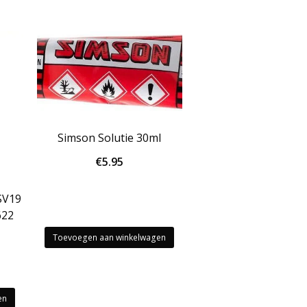
Simson Solutie 30ml
€
5.95
SV19
622
Toevoegen aan winkelwagen
en