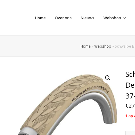
Home
Over ons
Nieuws
Webshop
Home
»
Webshop
»
Schwalbe Bu
Sc
De
37
€
27
1 op 