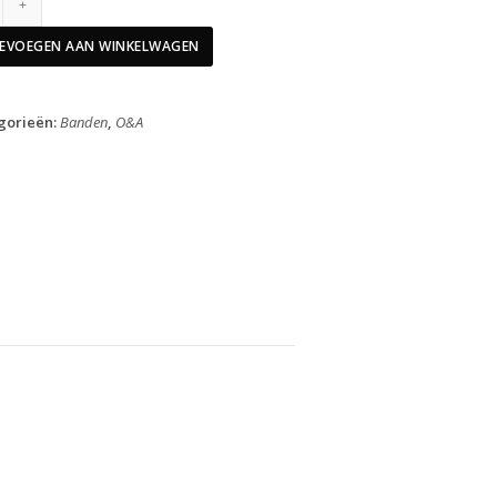
Buitenband
26"
EVOEGEN AAN WINKELWAGEN
Delta
Cruiser
Plus
gorieën:
Banden
,
O&A
Creme
37-
590
aantal