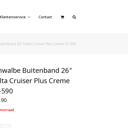
Klantenservice
Contact
itenband 26″ Delta Cruiser Plus Creme 37-590
hwalbe Buitenband 26″
lta Cruiser Plus Creme
-590
.90
voorraad
Schwalbe