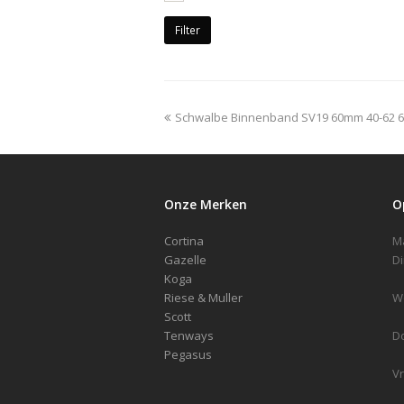
Filter
previous
Schwalbe Binnenband SV19 60mm 40-62 
post:
Onze Merken
O
Cortina
Gazelle
Koga
Riese & Muller
Scott
Tenways
D
Pegasus