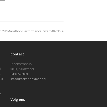
 28″ Marathon Performance Zwart 40-635
Contact
Steenstraat 35
l
5831 JA Boxmeer
.
0485-576091
 u
info@kockenboxmeer.nl
s
Volg ons