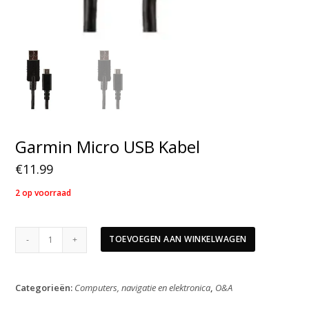
Garmin Micro USB Kabel
€
11.99
2 op voorraad
Garmin
TOEVOEGEN AAN WINKELWAGEN
Micro
USB
Kabel
Categorieën:
Computers, navigatie en elektronica
,
O&A
aantal