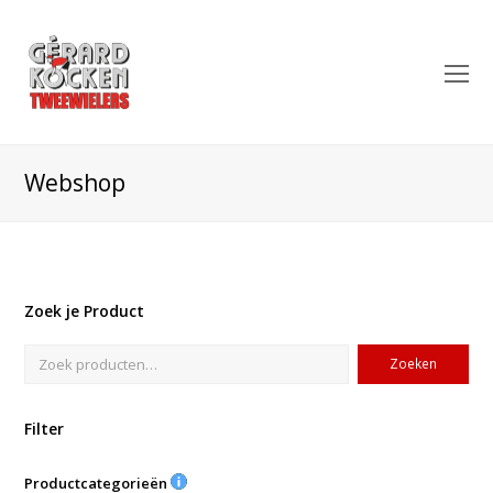
O
Mo
M
Webshop
Zoek je Product
Zoeken
Filter
Productcategorieën