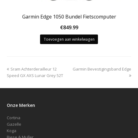
Garmin Edge 1050 Bundel Fietscomputer
€
849.99
Toevoegen aan winkelwagen
previous
next
Sram Achterderailleur 12
Garmin Bevestigingsband Edge
post:
post:
Speed GX AXS Lunar Grey 52T
Onze Merken
Cortina
Gazelle
Koga
Riese & Muller