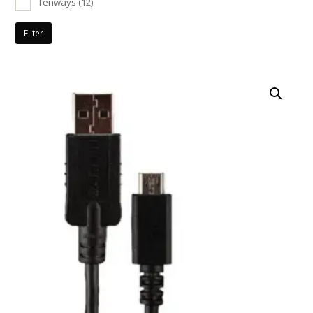
Tenways
(12)
Filter