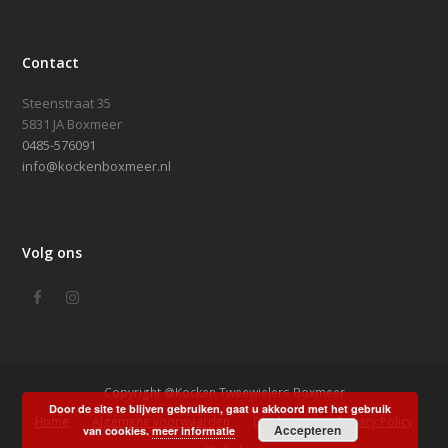
Contact
Steenstraat 35
5831 JA Boxmeer
0485-576091
info@kockenboxmeer.nl
Volg ons
Facebook
Instagram
Copyright @Kocken Tweewielers Boxmeer
Door de site te blijven gebruiken, gaat u akkoord met het gebruik
Home
Algemene voorwaarden
Disclaimer
Privacy Policy
Accepteren
van cookies.
meer informatie