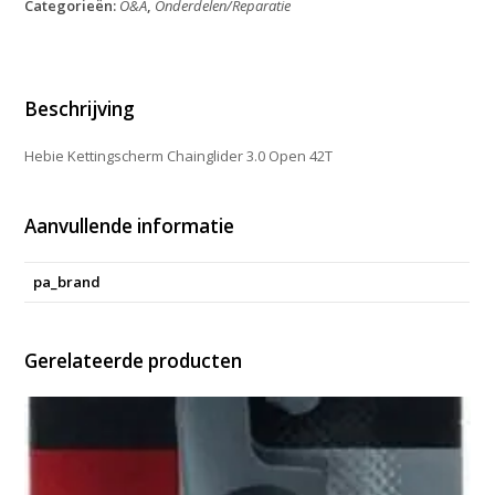
Categorieën:
O&A
,
Onderdelen/Reparatie
Open
42T
aantal
Beschrijving
Hebie Kettingscherm Chainglider 3.0 Open 42T
Aanvullende informatie
pa_brand
Gerelateerde producten