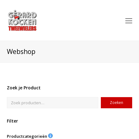
O
Mo
M
Webshop
Zoek je Product
Zoeken
Filter
Productcategorieën