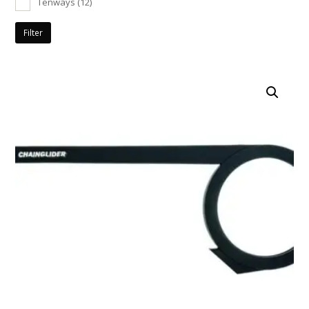
Tenways
(12)
Filter