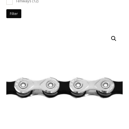
Tenways
(12)
Filter