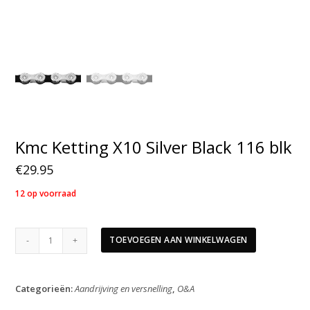
Kmc Ketting X10 Silver Black 116 blk
€
29.95
12 op voorraad
Kmc
TOEVOEGEN AAN WINKELWAGEN
Ketting
X10
Silver
Categorieën:
Aandrijving en versnelling
,
O&A
Black
116