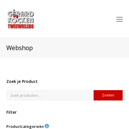
O
Mo
M
Webshop
Zoek je Product
Zoeken
Filter
Productcategorieën