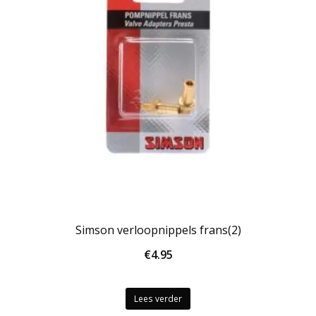
Simson verloopnippels frans(2)
€
4.95
Lees verder