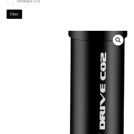
Tenways
(12)
Filter