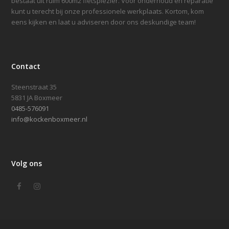
bestaat uit ruim 600m2 fietsplezier. Voor onderhoud en reparatie
kunt u terecht bij onze professionele werkplaats. Kortom, kom
eens kijken en laat u adviseren door ons deskundige team!
Contact
Steenstraat 35
5831 JA Boxmeer
0485-576091
info@kockenboxmeer.nl
Volg ons
Facebook
Instagram