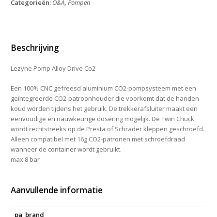
Categorieën:
O&A
,
Pompen
Alloy
Drive
Co2
aantal
Beschrijving
Lezyne Pomp Alloy Drive Co2
Een 100% CNC gefreesd aluminium CO2-pompsysteem met een
geïntegreerde CO2-patroonhouder die voorkomt dat de handen
koud worden tijdens het gebruik. De trekkerafsluiter maakt een
eenvoudige en nauwkeurige dosering mogelijk. De Twin Chuck
wordt rechtstreeks op de Presta of Schrader kleppen geschroefd.
Alleen compatibel met 16g CO2-patronen met schroefdraad
wanneer de container wordt gebruikt.
max 8 bar
Aanvullende informatie
pa_brand