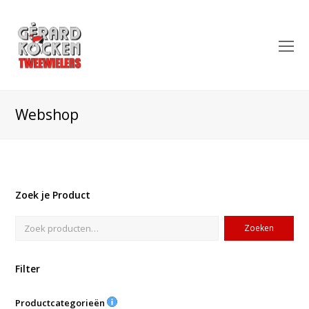
O
Mo
M
Webshop
Zoek je Product
Zoeken
Filter
Productcategorieën