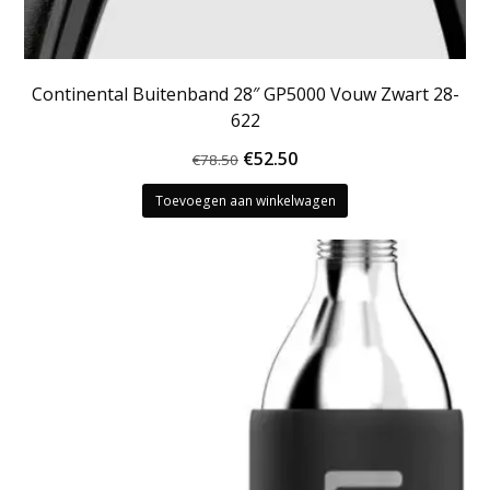
Continental Buitenband 28″ GP5000 Vouw Zwart 28-
622
Oorspronkelijke
Huidige
€
52.50
€
78.50
prijs
prijs
Toevoegen aan winkelwagen
was:
is:
€78.50.
€52.50.