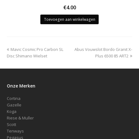
€
4.00
Toevoegen aan winkelwagen
previous
next
Mavic Cosmic Pro Carbon SL
Abus Vouwslot Bordo Granit X-
post:
post:
Disc Shimano Wielset
Plus 6500 85 ART2
Onze Merken
Cortina
Gazelle
Koga
Riese & Muller
Scott
Tenways
Pegasus