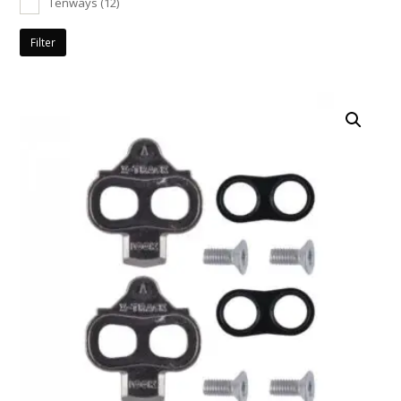
Tenways
(12)
Filter