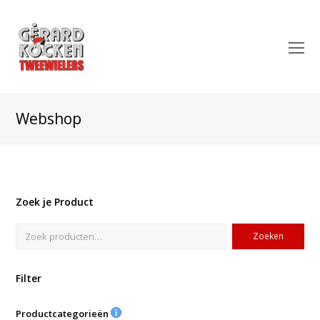
O
Mo
M
Webshop
Zoek je Product
Zoeken
Filter
Productcategorieën