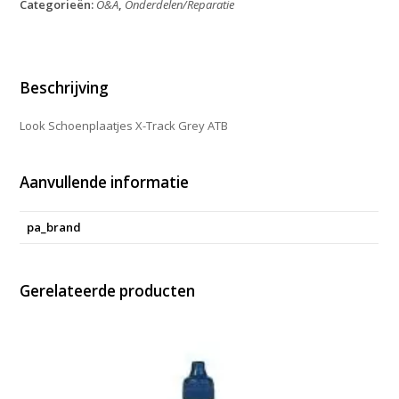
Categorieën:
O&A
,
Onderdelen/Reparatie
Grey
ATB
aantal
Beschrijving
Look Schoenplaatjes X-Track Grey ATB
Aanvullende informatie
pa_brand
Gerelateerde producten