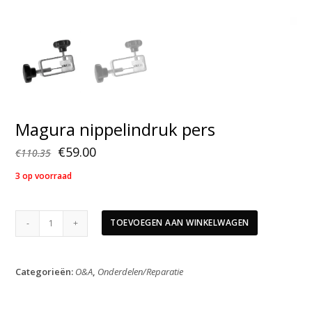
Magura nippelindruk pers
Oorspronkelijke
Huidige
€
59.00
€
110.35
prijs
prijs
3 op voorraad
was:
is:
€110.35.
€59.00.
Magura
TOEVOEGEN AAN WINKELWAGEN
nippelindruk
pers
aantal
Categorieën:
O&A
,
Onderdelen/Reparatie