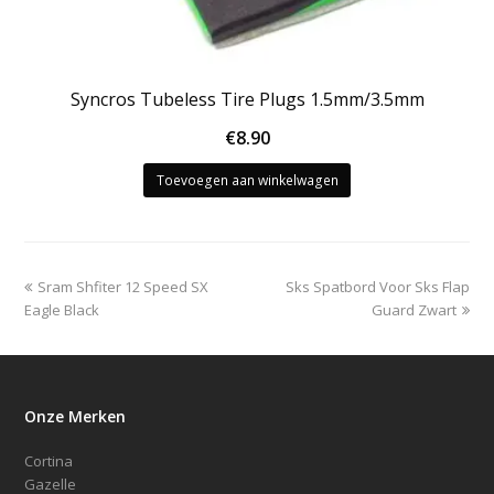
Syncros Tubeless Tire Plugs 1.5mm/3.5mm
€
8.90
Toevoegen aan winkelwagen
previous
next
Sram Shfiter 12 Speed SX
Sks Spatbord Voor Sks Flap
post:
post:
Eagle Black
Guard Zwart
Onze Merken
Cortina
Gazelle