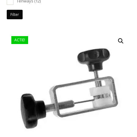
Tenways
(12)
Filter
ACTIE!