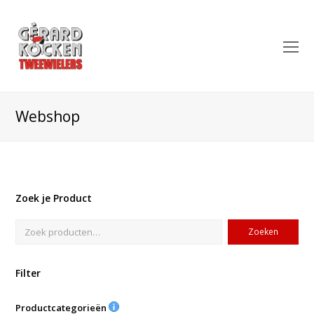
O
Mo
M
Webshop
Zoek je Product
Zoeken
Filter
Productcategorieën