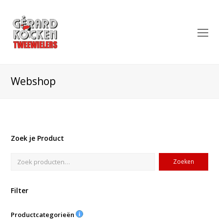
O
Mo
M
Webshop
Zoek je Product
Zoeken
Filter
Productcategorieën