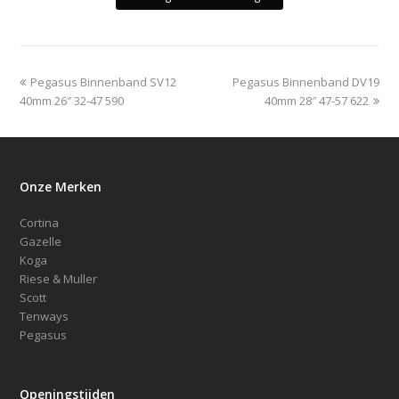
previous
next
Pegasus Binnenband SV12
Pegasus Binnenband DV19
post:
post:
40mm 26″ 32-47 590
40mm 28″ 47-57 622
Onze Merken
Cortina
Gazelle
Koga
Riese & Muller
Scott
Tenways
Pegasus
Openingstijden