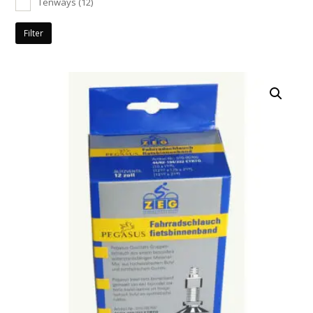
Tenways
(12)
Filter