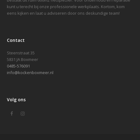
bestaat uit ruim 600m2 fietsplezier. Voor onderhoud en reparatie
kunt u terecht bij onze professionele werkplaats. Kortom, kom
eens kijken en laat u adviseren door ons deskundige team!
Contact
Steenstraat 35
5831 JA Boxmeer
0485-576091
info@kockenboxmeer.nl
Volg ons
Facebook
Instagram