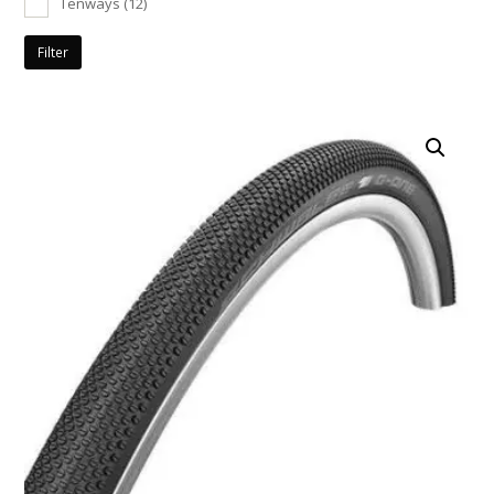
Tenways
(12)
Filter