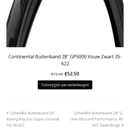
Continental Buitenband 28″ GP5000 Vouw Zwart 25-
622
Oorspronkelijke
Huidige
€
52.50
€
72.49
prijs
prijs
Toevoegen aan winkelwagen
was:
is:
€72.49.
€52.50.
previous
next
Schwalbe Buitenband 29″
Schwalbe Buitenband 28″ G-
post:
post:
Racing Ray Evo Super Ground
One Allround Performance 40-
TLE 60-622
622 Zwart Beige