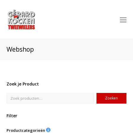
O
Mo
M
Webshop
Zoek je Product
Zoeken
Filter
Productcategorieën