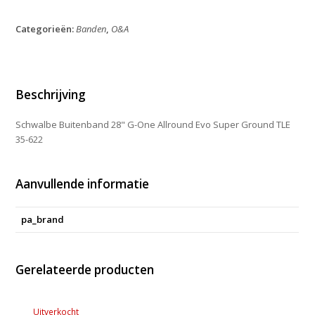
28"
G-
Categorieën:
Banden
,
O&A
One
Allround
Evo
Super
Ground
Beschrijving
TLE
35-
Schwalbe Buitenband 28" G-One Allround Evo Super Ground TLE
622
35-622
aantal
Aanvullende informatie
pa_brand
Gerelateerde producten
Uitverkocht