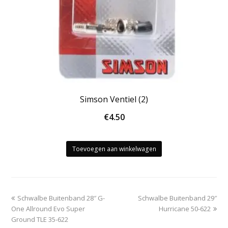
Simson Ventiel (2)
€
4.50
Toevoegen aan winkelwagen
previous
next
Schwalbe Buitenband 28″ G-
Schwalbe Buitenband 29″
post:
post:
One Allround Evo Super
Hurricane 50-622
Ground TLE 35-622