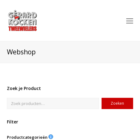
O
Mo
M
Webshop
Zoek je Product
Zoeken
Filter
Productcategorieën