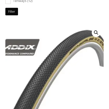
Tenways
(12)
Filter