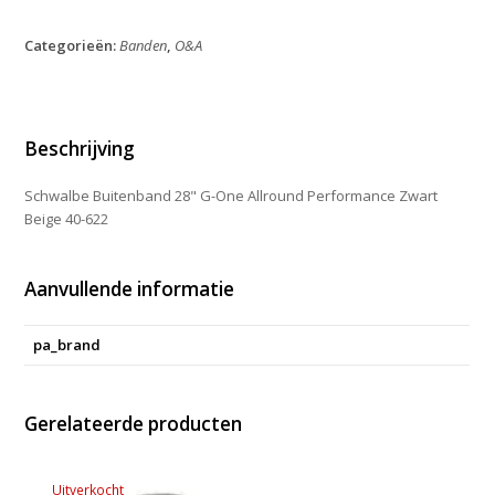
28"
G-
Categorieën:
Banden
,
O&A
One
Allround
Performance
40-
622
Beschrijving
Zwart
Beige
Schwalbe Buitenband 28" G-One Allround Performance Zwart
aantal
Beige 40-622
Aanvullende informatie
pa_brand
Gerelateerde producten
Uitverkocht