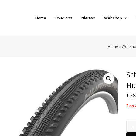
Home
Over ons
Nieuws
Webshop
Home
»
Websh
Sc
Hu
€
28
3 op 