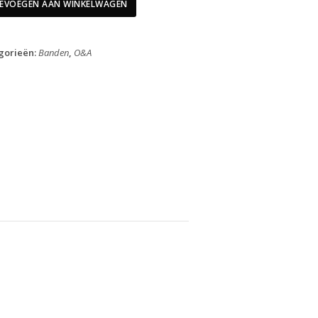
28"
EVOEGEN AAN WINKELWAGEN
Hurricane
42-
622
gorieën:
Banden
,
O&A
aantal