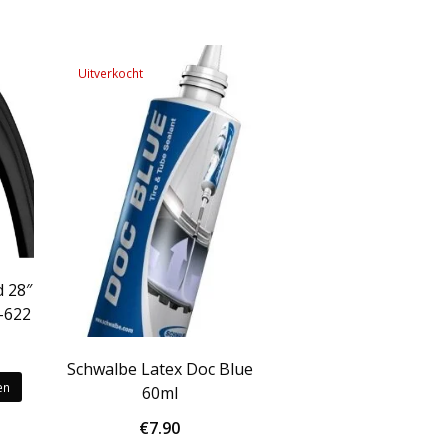
Uitverkocht
 28″
-622
kelijke
idige
Schwalbe Latex Doc Blue
js
en
60ml
.50.
€
7.90