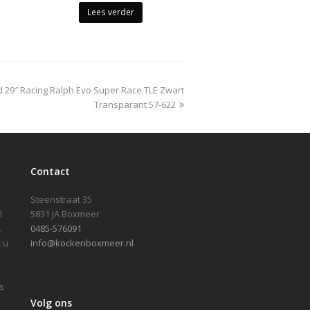
Lees verder
 29″ Racing Ralph Evo Super Race TLE Zwart
Transparant 57-622
Contact
Steenstraat 35
l
5831 JA Boxmeer
.
0485-576091
 u
info@kockenboxmeer.nl
s
Volg ons