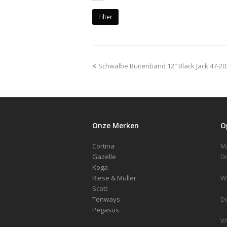
Filter
previous
Schwalbe Buitenband 12″ Black Jack 47-20
post:
Onze Merken
O
Cortina
Gazelle
Koga
Riese & Muller
Scott
Tenways
D
Pegasus