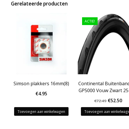
Gerelateerde producten
ACTIE!
Simson plakkers 16mm(8)
Continental Buitenband
GP5000 Vouw Zwart 25
€
4.95
Oorspron
Hu
€
52.50
€
72.49
prijs
pri
Toevoegen aan winkelwagen
Toevoegen aan winkelwag
was:
is:
€72.49.
€52