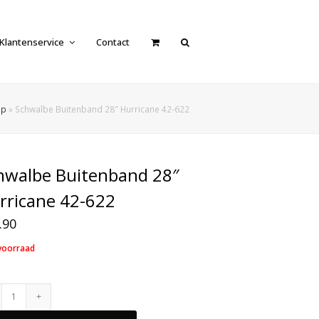
Klantenservice
Contact
op
»
Schwalbe Buitenband 28″ Hurricane 42-622
hwalbe Buitenband 28″
rricane 42-622
.90
voorraad
Schwalbe
Buitenband