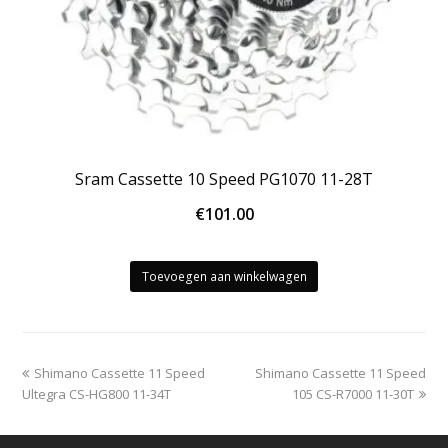
Sram Cassette 10 Speed PG1070 11-28T
€
101.00
Toevoegen aan winkelwagen
previous
next
Shimano Cassette 11 Speed
Shimano Cassette 11 Speed
post:
post:
Ultegra CS-HG800 11-34T
105 CS-R7000 11-30T