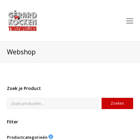
O
Mo
M
Webshop
Zoek je Product
Zoeken
Filter
Productcategorieën