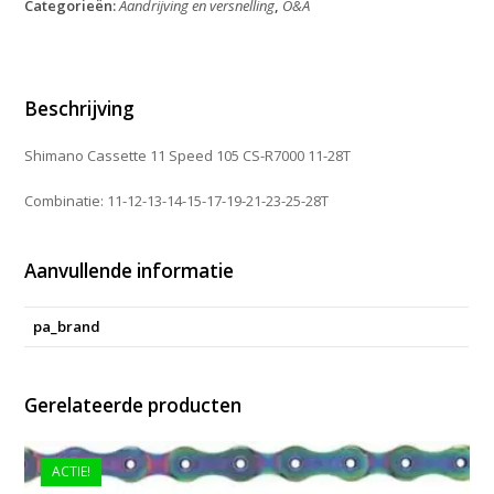
Categorieën:
Aandrijving en versnelling
,
O&A
105
CS-
R7000
11-
28T
Beschrijving
aantal
Shimano Cassette 11 Speed 105 CS-R7000 11-28T
Combinatie: 11-12-13-14-15-17-19-21-23-25-28T
Aanvullende informatie
pa_brand
Gerelateerde producten
ACTIE!