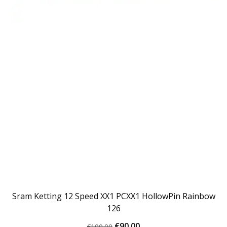
Sram Ketting 12 Speed XX1 PCXX1 HollowPin Rainbow
126
Oorspronkelijke
Huidige
€
90.00
€
100.00