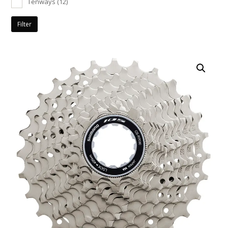
Tenways
(12)
Filter