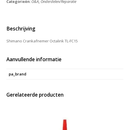
Categorieën:
O&A
,
Onderdelen/Reparatie
FC15
aantal
Beschrijving
Shimano Crankafnemer Octalink TL-FC15
Aanvullende informatie
pa_brand
Gerelateerde producten