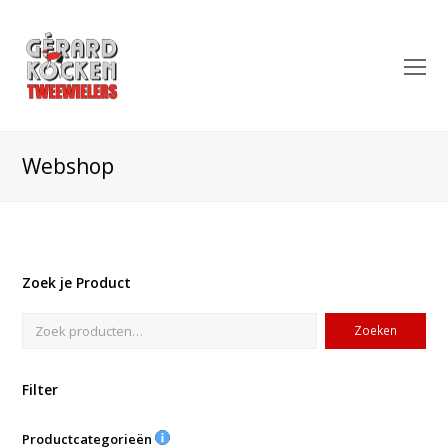
O
Mo
M
Webshop
Zoek je Product
Zoeken
Filter
Productcategorieën