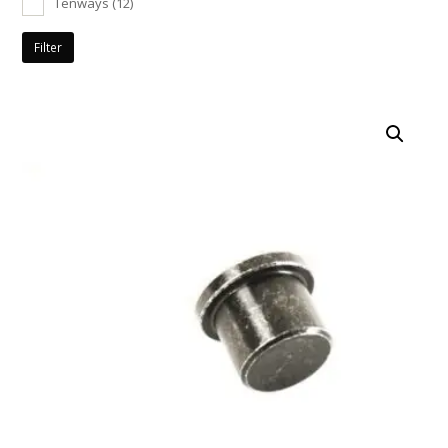
Tenways
(12)
Filter