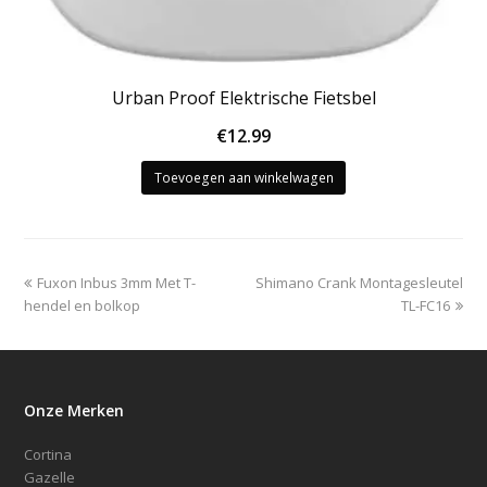
Urban Proof Elektrische Fietsbel
€
12.99
Toevoegen aan winkelwagen
previous
next
Fuxon Inbus 3mm Met T-
Shimano Crank Montagesleutel
post:
post:
hendel en bolkop
TL-FC16
Onze Merken
Cortina
Gazelle