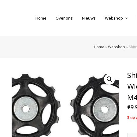
Home
Over ons
Nieuws
Webshop
Home
»
Webshop
»
Shim
Sh
Wi
M4
€
9.
3 op 