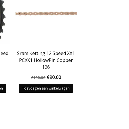
peed
Sram Ketting 12 Speed XX1
PCXX1 HollowPin Copper
126
Oorspronkelijke
Huidige
€
90.00
€
100.00
prijs
prijs
en
Toevoegen aan winkelwagen
was:
is:
€100.00.
€90.00.