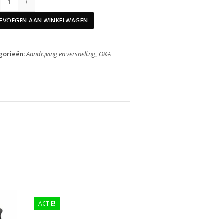
Derailleur
Wielset
EVOEGEN AAN WINKELWAGEN
6/7/8
Speed
Alivio
gorieën:
Aandrijving en versnelling
,
O&A
M410
aantal
ACTIE!