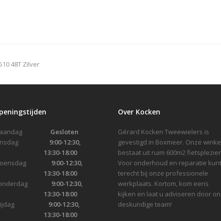
10 48T Zilver
peningstijden
Over Kocken
Maandag
Gesloten
Gérard Kocken Tweewielers is
Dinsdag
9:00-12:30,
gevestigd in Boxmeer. Onze winke
13:30-18:00
bestaat uit ruim 600m2 fietsplezier
Woensdag
9:00-12:30,
Voor onderhoud en reparatie kunt
13:30-18:00
terecht bij onze professionele
onderdag
9:00-12:30,
werkplaats. Kortom, kom eens
13:30-18:00
kijken en laat u adviseren door on
Vrijdag
9:00-12:30,
deskundige team!
13:30-18:00