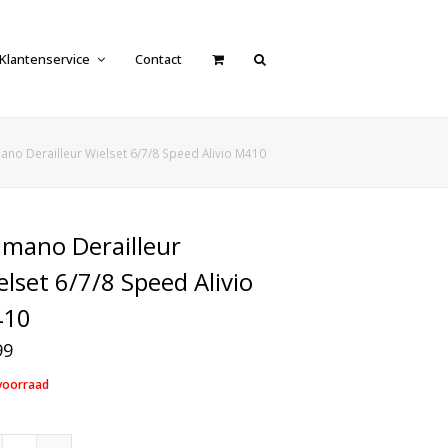
Klantenservice
Contact
ano Derailleur Wielset 6/7/8 Speed Alivio M410
imano Derailleur
elset 6/7/8 Speed Alivio
10
99
voorraad
Shimano