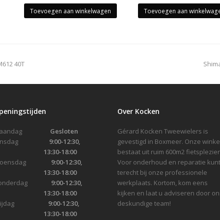
Toevoegen aan winkelwagen
Toevoegen aan winkelwag
next
M612 40T
Shima
post
peningstijden
Over Kocken
Maandag
Gesloten
Gérard Kocken Tweewielers is
Dinsdag
9:00-12:30,
gevestigd in Boxmeer. Onze winke
13:30-18:00
bestaat uit ruim 600m2 fietsplezier
Woensdag
9:00-12:30,
Voor onderhoud en reparatie kunt
13:30-18:00
terecht bij onze professionele
onderdag
9:00-12:30,
werkplaats. Kortom, kom eens
13:30-18:00
kijken en laat u adviseren door on
Vrijdag
9:00-12:30,
deskundige team!
13:30-18:00