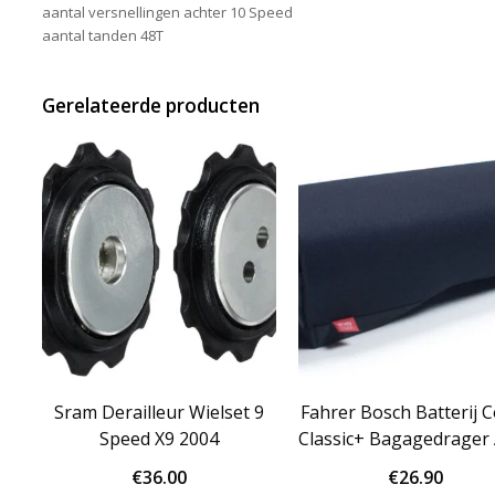
aantal versnellingen achter 10 Speed
aantal tanden 48T
Gerelateerde producten
Sram Derailleur Wielset 9
Fahrer Bosch Batterij 
Speed X9 2004
Classic+ Bagagedrager
€
36.00
€
26.90