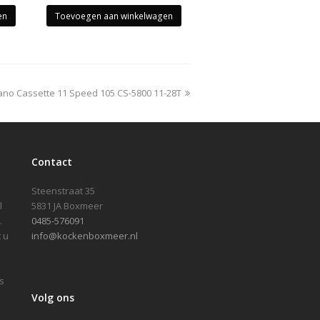
en
Toevoegen aan winkelwagen
no Cassette 11 Speed 105 CS-5800 11-28T
:
Contact
Steenstraat 35
l
5831 JA Boxmeer
.
0485-576091
 u
info@kockenboxmeer.nl
s
Volg ons