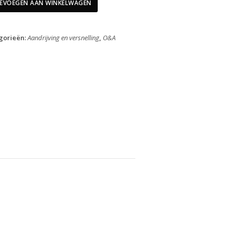
10
EVOEGEN AAN WINKELWAGEN
Speed
Deore
FC-
gorieën:
Aandrijving en versnelling
,
O&A
M610
48T
aantal