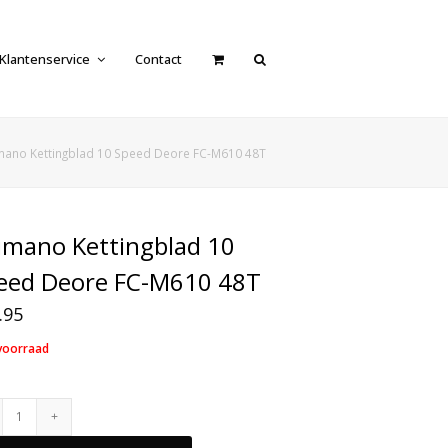
Klantenservice
Contact
mano Kettingblad 10 Speed Deore FC-M610 48T
imano Kettingblad 10
eed Deore FC-M610 48T
.95
voorraad
Shimano
Kettingblad