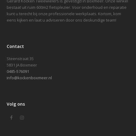
Gérard Kocken Tweewielers is gevestigd in Boxmeer. Onze winkel
bestaat uit ruim 600m2 fietsplezier. Voor onderhoud en reparatie
kunt u terecht bij onze professionele werkplaats. Kortom, kom
eens kijken en laat u adviseren door ons deskundige team!
Contact
Steenstraat 35
5831 JA Boxmeer
0485-576091
info@kockenboxmeer.nl
Volg ons
Facebook
Instagram