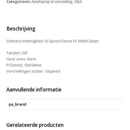
Categorieën:
Aandrijving en versnelling
,
O&A
Deore
FC-
M660
Zwart
24T
Beschrijving
aantal
Shimano Kettingblad 10 Speed Deore FC-M660 Zwart
Tanden: 24T
Gear arms: 4arm
PCD(mm): 104/64mm
Versnellingen achter: 10speed
Aanvullende informatie
pa_brand
Gerelateerde producten