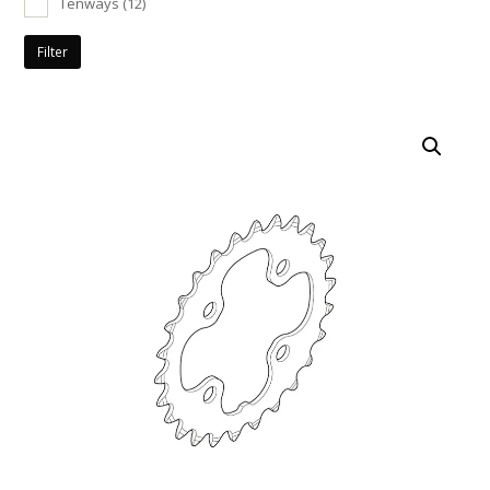
Tenways
(12)
Filter