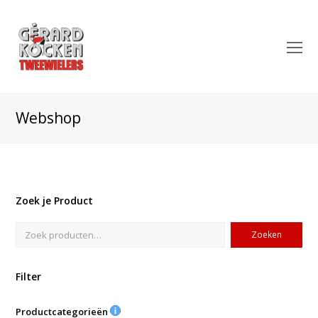
O
Mo
M
Webshop
Zoek je Product
Zoeken
Filter
Productcategorieën