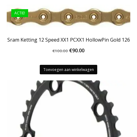
ACTIE!
Sram Ketting 12 Speed XX1 PCXX1 HollowPin Gold 126
Oorspronkelijke
Huidige
€
90.00
€
100.00
prijs
prijs
was:
is:
Toevoegen aan winkelwagen
€100.00.
€90.00.