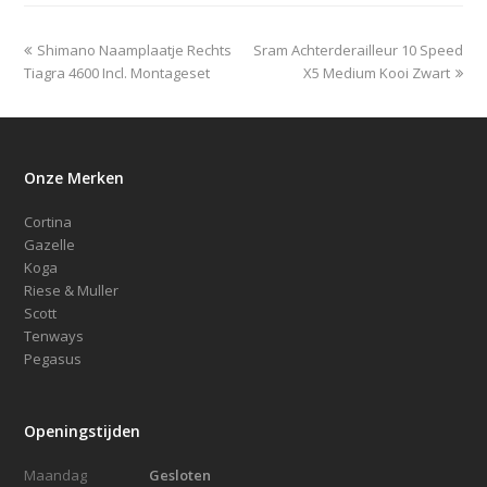
previous
next
Shimano Naamplaatje Rechts
Sram Achterderailleur 10 Speed
post:
post:
Tiagra 4600 Incl. Montageset
X5 Medium Kooi Zwart
Onze Merken
Cortina
Gazelle
Koga
Riese & Muller
Scott
Tenways
Pegasus
Openingstijden
Maandag
Gesloten