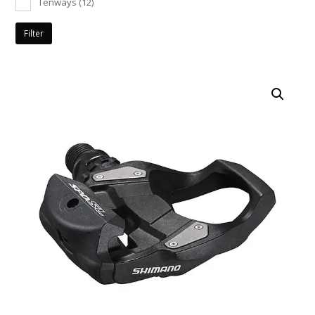
Tenways
(12)
Filter