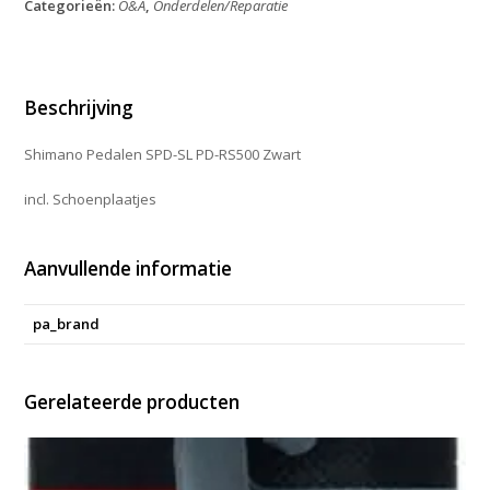
Categorieën:
O&A
,
Onderdelen/Reparatie
SL
PD
RS500
Zwart
aantal
Beschrijving
Shimano Pedalen SPD-SL PD-RS500 Zwart
incl. Schoenplaatjes
Aanvullende informatie
pa_brand
Gerelateerde producten