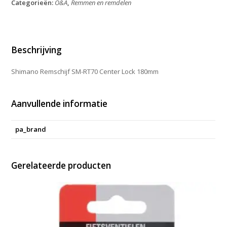
Categorieën:
O&A
,
Remmen en remdelen
Center
Lock
180mm
aantal
Beschrijving
Shimano Remschijf SM-RT70 Center Lock 180mm
Aanvullende informatie
pa_brand
Gerelateerde producten