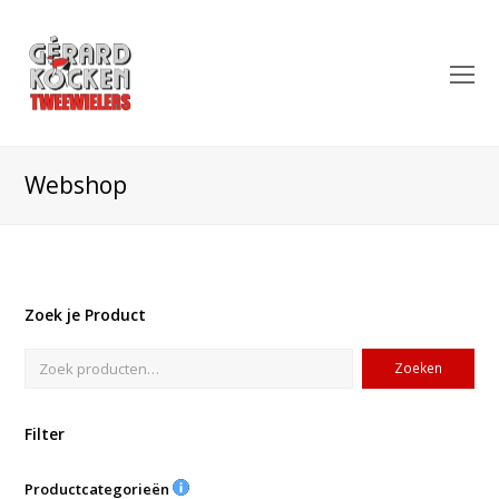
O
Mo
M
Webshop
Zoek je Product
Zoeken
Filter
Productcategorieën