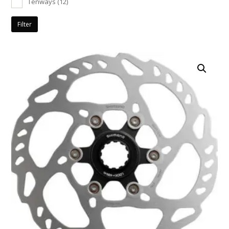
Tenways
(12)
Filter