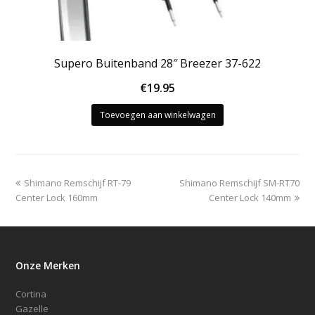
Supero Buitenband 28″ Breezer 37-622
€
19.95
Toevoegen aan winkelwagen
previous
next
Shimano Remschijf RT-79
Shimano Remschijf SM-RT70
post:
post:
Center Lock 160mm
Center Lock 140mm
Onze Merken
Cortina
Gazelle