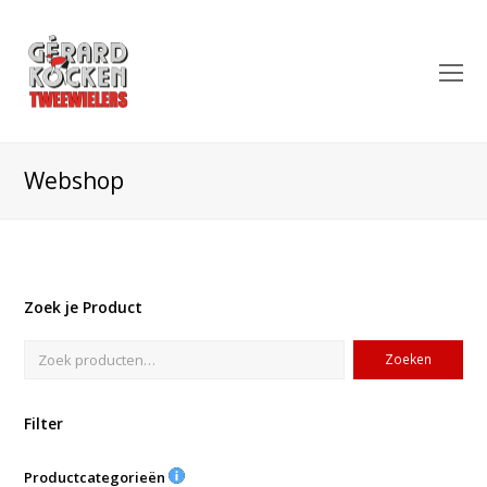
O
Mo
M
Webshop
Zoek je Product
Zoeken
Filter
Productcategorieën