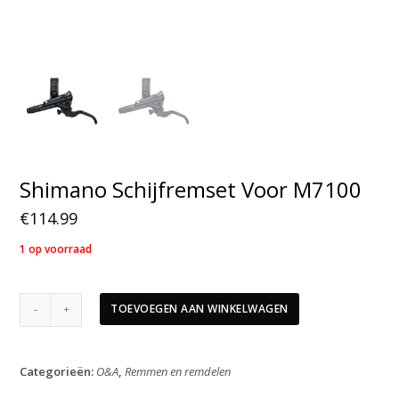
Shimano Schijfremset Voor M7100
€
114.99
1 op voorraad
Shimano
TOEVOEGEN AAN WINKELWAGEN
Schijfremset
Voor
M7100
Categorieën:
O&A
,
Remmen en remdelen
aantal