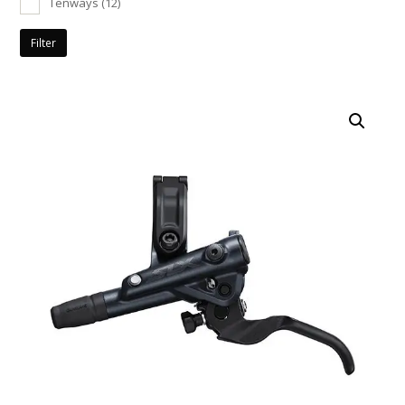
Tenways
(12)
Filter