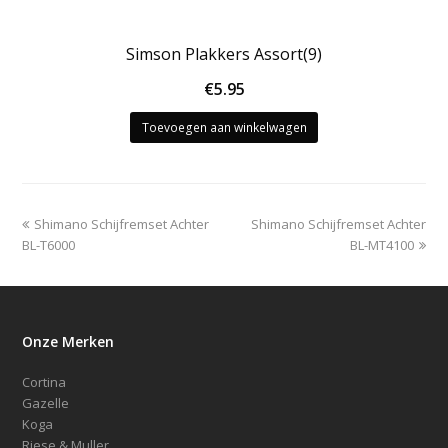
Simson Plakkers Assort(9)
€
5.95
Toevoegen aan winkelwagen
previous
next
Shimano Schijfremset Achter
Shimano Schijfremset Achter
post:
post:
BL-T6000
BL-MT4100
Onze Merken
Cortina
Gazelle
Koga
Riese & Muller