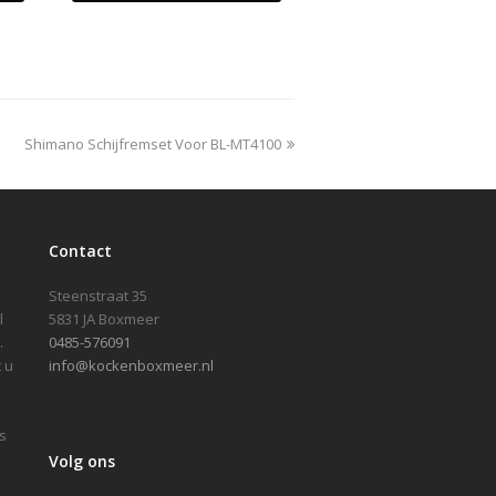
next
Shimano Schijfremset Voor BL-MT4100
post:
Contact
Steenstraat 35
l
5831 JA Boxmeer
.
0485-576091
 u
info@kockenboxmeer.nl
s
Volg ons