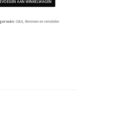
Achter
EVOEGEN AAN WINKELWAGEN
BL-
MT4100
aantal
gorieën:
O&A
,
Remmen en remdelen