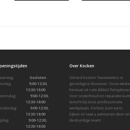
peningstijden
Over Kocken
Maandag
Gesloten
Gérard Kocken Tweewielers is
Dinsdag
9:00-12:30,
gevestigd in Boxmeer. Onze winke
13:30-18:00
bestaat uit ruim 600m2 fietsplezier
Woensdag
9:00-12:30,
Voor onderhoud en reparatie kunt
13:30-18:00
terecht bij onze professionele
onderdag
9:00-12:30,
werkplaats. Kortom, kom eens
13:30-18:00
kijken en laat u adviseren door on
Vrijdag
9:00-12:30,
deskundige team!
13:30-18:00