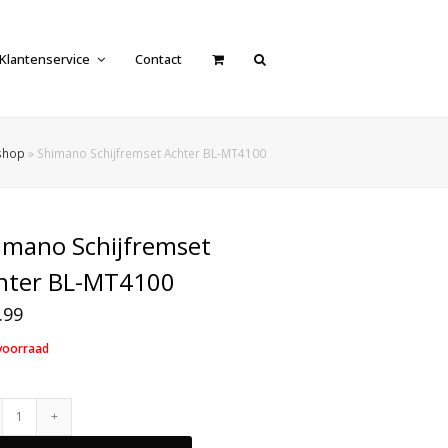
Klantenservice
Contact
shop
»
Shimano Schijfremset Achter BL-MT4100
imano Schijfremset
hter BL-MT4100
.99
voorraad
Shimano
Schijfremset