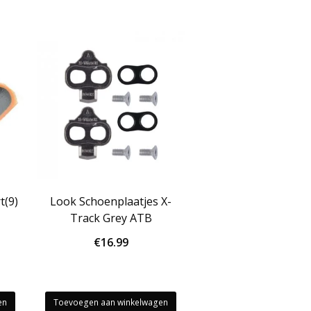
t(9)
Look Schoenplaatjes X-
Track Grey ATB
€
16.99
en
Toevoegen aan winkelwagen