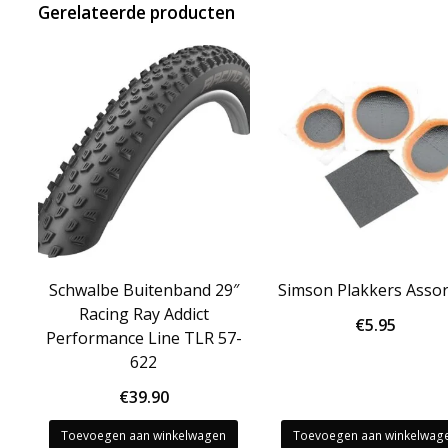
Gerelateerde producten
Schwalbe Buitenband 29″
Simson Plakkers Assor
Racing Ray Addict
€
5.95
Performance Line TLR 57-
622
€
39.90
Toevoegen aan winkelwagen
Toevoegen aan winkelwag