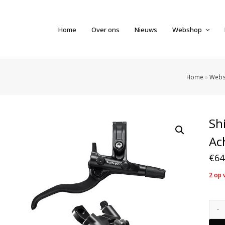
Home
Over ons
Nieuws
Webshop
Home
»
Web
Sh
Ac
€
64
2 op 