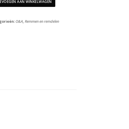
Voor
EVOEGEN AAN WINKELWAGEN
BL-
MT4100
aantal
gorieën:
O&A
,
Remmen en remdelen