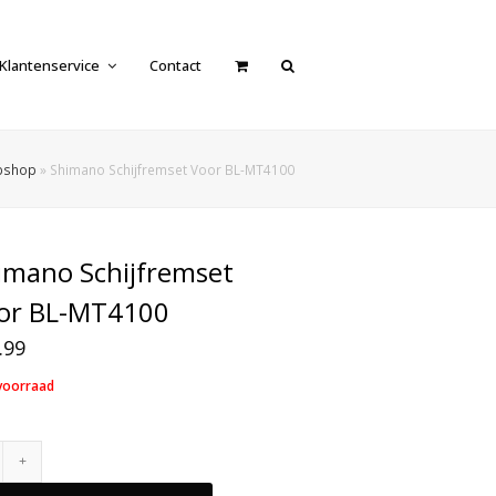
Klantenservice
Contact
bshop
»
Shimano Schijfremset Voor BL-MT4100
imano Schijfremset
or BL-MT4100
.99
voorraad
Shimano
Schijfremset