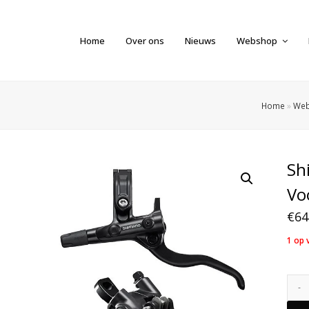
Home
Over ons
Nieuws
Webshop
Home
»
We
Sh
Vo
€
64
1 op 