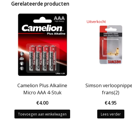
Gerelateerde producten
Uitverkocht
Camelion Plus Alkaline
Simson verloopnippe
Micro AAA 4-Stuk
frans(2)
€
4.00
€
4.95
Toevoegen aan winkelwagen
Lees verder