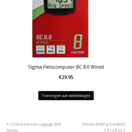
Sigma Fietscomputer BC 8.0 Wired
€
29.95
Toevoegen aan winkelwagen
previous
next
Cortina Kansas Luggage Belt
Simson Ketting Schakels
post:
post:
Denim
1/2×1/8 (2)