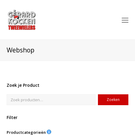
O
Mo
M
Webshop
Zoek je Product
Zoeken
Filter
Productcategorieën