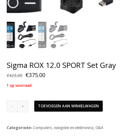
Sigma ROX 12.0 SPORT Set Gray
Oorspronkelijke
Huidige
€
375.00
€
425.00
prijs
prijs
1 op voorraad
was:
is:
€425.00.
€375.00.
Sigma
TOEVOEGEN AAN WINKELWAGEN
ROX
12.0
SPORT
Categorieën:
Computers, navigatie en elektronica
,
O&A
Set
Gray