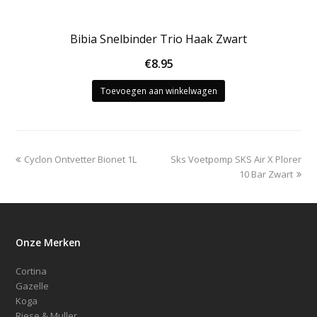
Bibia Snelbinder Trio Haak Zwart
€
8.95
Toevoegen aan winkelwagen
previous
next
Cyclon Ontvetter Bionet 1L
Sks Voetpomp SKS Air X Plorer
post:
post:
10 Bar Zwart
Onze Merken
Cortina
Gazelle
Koga
Riese & Muller