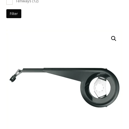
Tenways
(12)
Filter