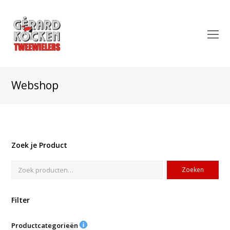
O
Mo
M
Webshop
Zoek je Product
Zoeken
Filter
Productcategorieën