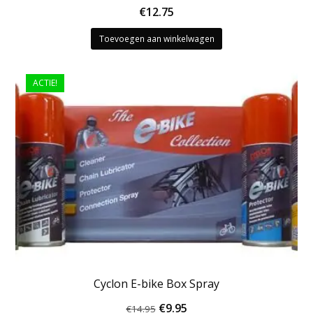
€
12.75
Toevoegen aan winkelwagen
ACTIE!
Cyclon E-bike Box Spray
Oorspronkelijke
Huidige
€
9.95
€
14.95