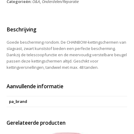
Categorieën:
O&A
,
Onderdelen/Reparatie
Zwart
L55
H24,5
aantal
Beschrijving
Goede bescherming rondom. De CHAINBOW-kettingschermen van
slagvast, zwart kunststof bieden een perfecte bescherming.
Dankzij de telescoopfunctie en de meervoudig verstelbare beugel
passen deze kettingschermen altijd. Geschikt voor
kettingversnellingen, tandwiel met max. 48 tanden.
Aanvullende informatie
pa_brand
Gerelateerde producten