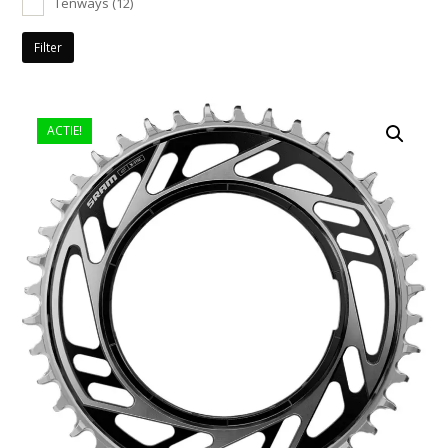
Tenways
(12)
Filter
ACTIE!