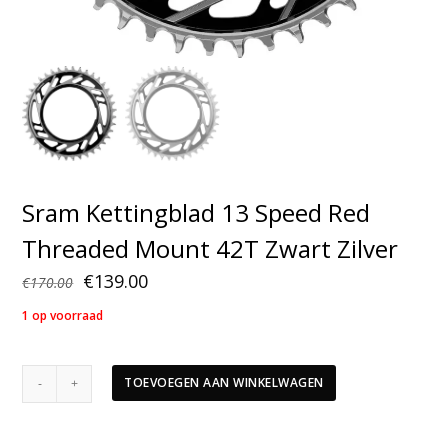
Sram Kettingblad 13 Speed Red
Threaded Mount 42T Zwart Zilver
Oorspronkelijke
Huidige
€
139.00
€
170.00
prijs
prijs
1 op voorraad
was:
is:
€170.00.
€139.00.
Sram
TOEVOEGEN AAN WINKELWAGEN
Kettingblad
13
Speed