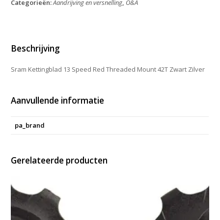
Categorieën:
Aandrijving en versnelling
,
O&A
Red
Threaded
Mount
42T
Zwart
Beschrijving
Zilver
aantal
Sram Kettingblad 13 Speed Red Threaded Mount 42T Zwart Zilver
Aanvullende informatie
pa_brand
Gerelateerde producten