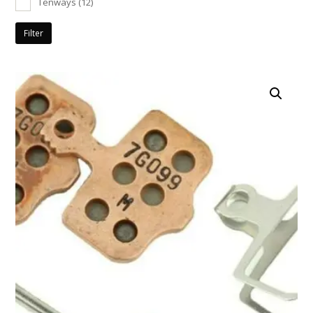
Tenways
(12)
Filter