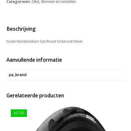
Categorieën:
O&A
,
Remmen en remdelen
Sintered/Steel
aantal
Beschrijving
Sram Remblokken Set Road Sintered/Steel
Aanvullende informatie
pa_brand
Gerelateerde producten
ACTIE!