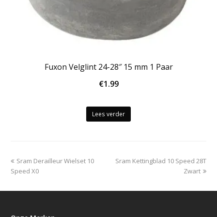
Fuxon Velglint 24-28″ 15 mm 1 Paar
€
1.99
Lees verder
previous
next
Sram Derailleur Wielset 10
Sram Kettingblad 10 Speed 28T
post:
post:
Speed X0
Zwart