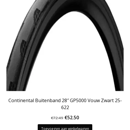
Continental Buitenband 28″ GP5000 Vouw Zwart 25-
622
Oorspronkelijke
Huidige
€
52.50
€
72.49
prijs
prijs
Toevoegen aan winkelwagen