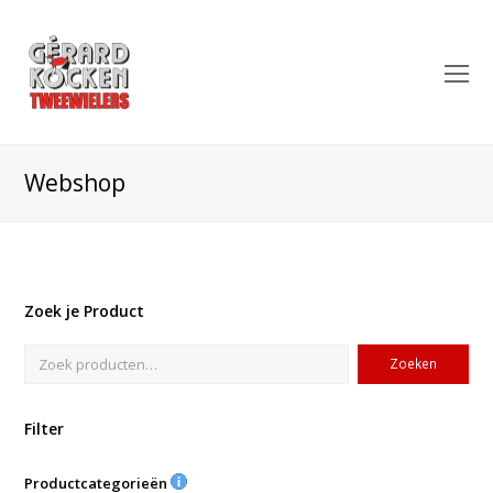
O
Mo
M
Webshop
Zoek je Product
Zoeken
Filter
Productcategorieën