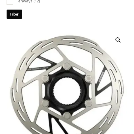
Tenways
(12)
Filter