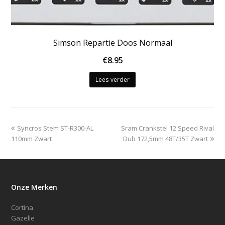
Simson Repartie Doos Normaal
€
8.95
Lees verder
previous
next
Syncros Stem ST-R300-AL
Sram Crankstel 12 Speed Rival
post:
post:
110mm Zwart
Dub 172,5mm 48T/35T Zwart
Onze Merken
Cortina
Gazelle