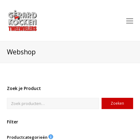
O
Mo
M
Webshop
Zoek je Product
Zoeken
Filter
Productcategorieën