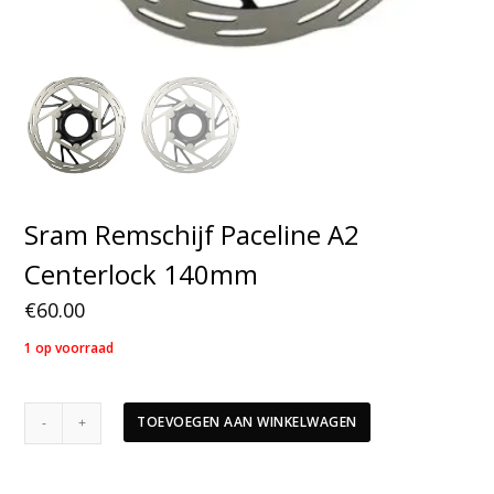
Sram Remschijf Paceline A2
Centerlock 140mm
€
60.00
1 op voorraad
Sram
TOEVOEGEN AAN WINKELWAGEN
Remschijf
Paceline
A2