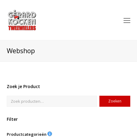
O
Mo
M
Webshop
Zoek je Product
Zoeken
Filter
Productcategorieën