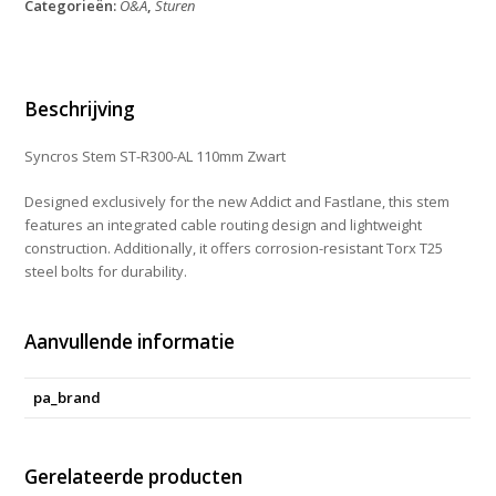
Categorieën:
O&A
,
Sturen
AL
110mm
Zwart
aantal
Beschrijving
Syncros Stem ST-R300-AL 110mm Zwart
Designed exclusively for the new Addict and Fastlane, this stem
features an integrated cable routing design and lightweight
construction. Additionally, it offers corrosion-resistant Torx T25
steel bolts for durability.
Aanvullende informatie
pa_brand
Gerelateerde producten