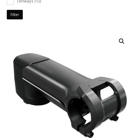
Tenways
(12)
Filter