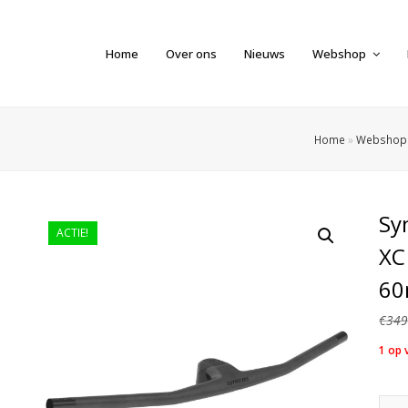
Home
Over ons
Nieuws
Webshop
Home
»
Webshop
Sy
ACTIE!
XC
6
€
349
1 op 