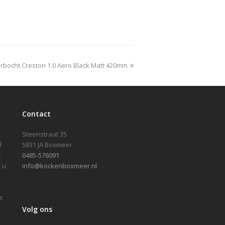
rbocht Creston 1.0 Aero Black Matt 420mm
Contact
Steenstraat 35
l
5831 JA Boxmeer
.
0485-576091
 u
info@kockenboxmeer.nl
s
Volg ons