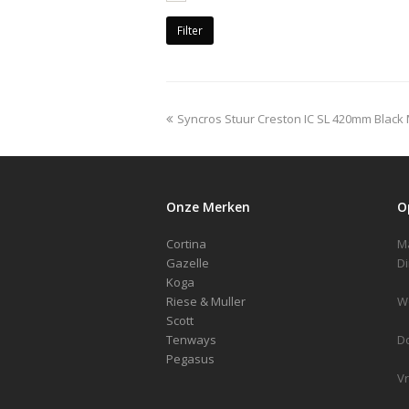
Filter
previous
Syncros Stuur Creston IC SL 420mm Black
post:
Onze Merken
O
Cortina
Gazelle
Koga
Riese & Muller
Scott
Tenways
D
Pegasus