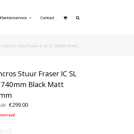
Klantenservice
Contact
»
Syncros Stuur Fraser IC SL XC 740mm Black…
ncros Stuur Fraser IC SL
 740mm Black Matt
0mm
Oorspronkelijke
Huidige
€
299.00
.90
prijs
prijs
voorraad
was:
is:
€349.90.
€299.00.
Syncros