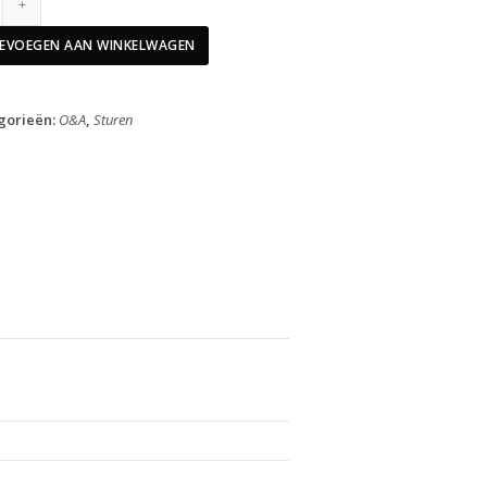
Stuur
Fraser
EVOEGEN AAN WINKELWAGEN
IC
SL
XC
gorieën:
O&A
,
Sturen
740mm
Black
Matt
60mm
aantal