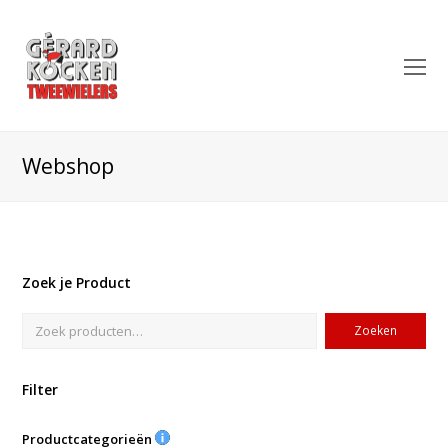
O
Mo
M
Webshop
Zoek je Product
Zoeken
Filter
Productcategorieën