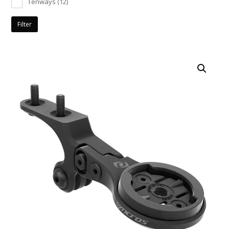
Tenways
(12)
Filter