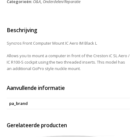
Categorieën:
O&A
,
Onderdelen/Reparatie
IC
Aero
IM
Black
L
Beschrijving
aantal
Syncros Front Computer Mount IC Aero IM Black L
Allows you to mount a computer in front of the Creston iC SL Aero /
IC R100-S cockpit using the two threaded inserts. This model has
an additional GoPro style nuckle mount.
Aanvullende informatie
pa_brand
Gerelateerde producten